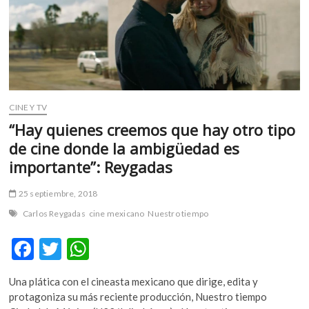
m
v
o
l
g
e
r
CINE Y TV
s
“Hay quienes creemos que hay otro tipo
k
de cine donde la ambigüedad es
o
importante”: Reygadas
p
e
n
25 septiembre, 2018
v
Carlos Reygadas
cine mexicano
Nuestro tiempo
o
l
F
T
W
g
ac
w
h
e
Una plática con el cineasta mexicano que dirige, edita y
r
e
itt
at
protagoniza su más reciente producción, Nuestro tiempo
s