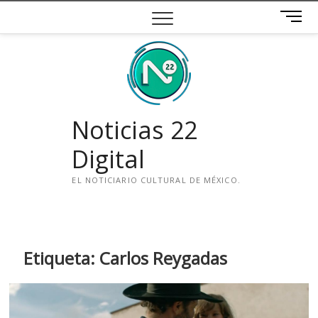
Saltar
B
al
o
contenido
t
ó
n
d
e
Noticias 22
m
e
Digital
n
ú
EL NOTICIARIO CULTURAL DE MÉXICO.
i
n
s
t
Etiqueta:
Carlos Reygadas
a
g
r
a