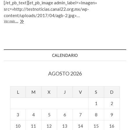
[/et_pb_text][et_pb_image admin_label=»Imagen»
k
p
src=»http://testnoticias.canal22.org.mx/wp-
content/uploads/2017/04/agb-2.jpg»…
Muere
Ver más ...
Arturo
García
Bustos
CALENDARIO
AGOSTO 2026
L
M
X
J
V
S
D
1
2
3
4
5
6
7
8
9
10
11
12
13
14
15
16