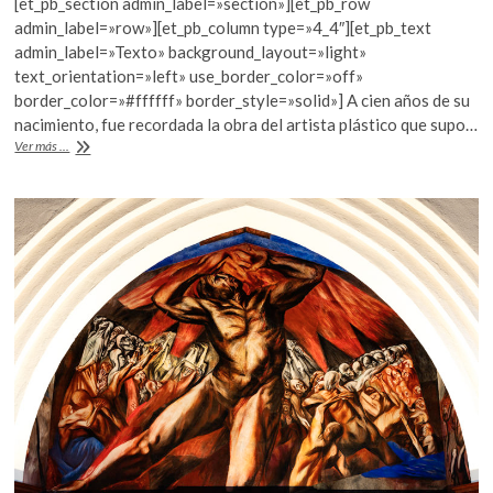
[et_pb_section admin_label=»section»][et_pb_row
k
e
itt
at
admin_label=»row»][et_pb_column type=»4_4″][et_pb_text
o
b
er
s
admin_label=»Texto» background_layout=»light»
p
text_orientation=»left» use_border_color=»off»
o
A
e
border_color=»#ffffff» border_style=»solid»] A cien años de su
n
o
p
nacimiento, fue recordada la obra del artista plástico que supo…
Volver
Ver más ...
k
p
a
Nishizawa