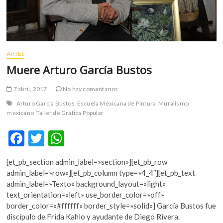
ARTES
Muere Arturo García Bustos
7 abril, 2017
No hay comentarios
Arturo García Bustos
Escuela Mexicana de Pintura
Muralismo
mexicano
Taller de Gráfica Popular
F
T
W
ac
w
h
[et_pb_section admin_label=»section»][et_pb_row
e
itt
at
admin_label=»row»][et_pb_column type=»4_4″][et_pb_text
b
er
s
admin_label=»Texto» background_layout=»light»
text_orientation=»left» use_border_color=»off»
o
A
border_color=»#ffffff» border_style=»solid»] García Bustos fue
o
p
discípulo de Frida Kahlo y ayudante de Diego Rivera.