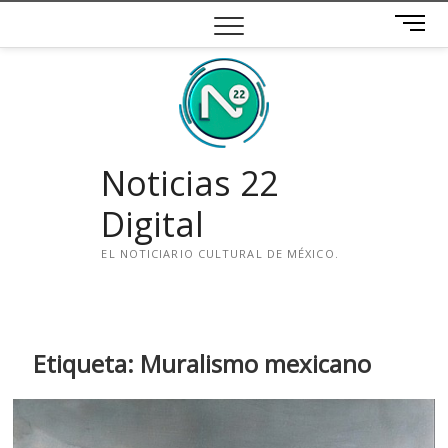
Saltar
B
al
o
contenido
t
ó
n
d
e
Noticias 22
m
e
Digital
n
ú
EL NOTICIARIO CULTURAL DE MÉXICO.
i
n
s
t
Etiqueta:
Muralismo mexicano
a
g
r
a