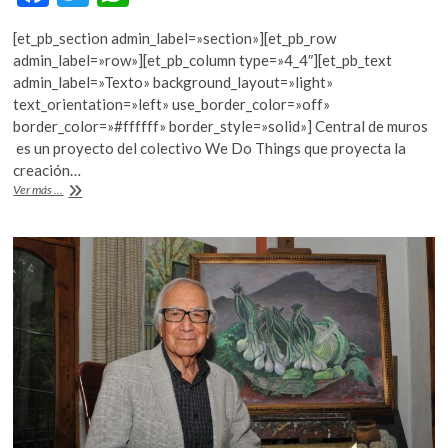
ac
w
h
[et_pb_section admin_label=»section»][et_pb_row
e
itt
at
admin_label=»row»][et_pb_column type=»4_4″][et_pb_text
b
er
s
admin_label=»Texto» background_layout=»light»
text_orientation=»left» use_border_color=»off»
o
A
border_color=»#ffffff» border_style=»solid»] Central de muros
o
p
es un proyecto del colectivo We Do Things que proyecta la
creación…
k
p
Murales
Ver más ...
para
la
Central
de
Abastos