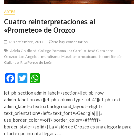
ARTES
Cuatro reinterpretaciones al
«Prometeo» de Orozco
13 septiembre, 2017
No hay comentarios
Adela Goldbard
College Pomona
Isa Carrillo
José Clemente
Orozco
Los Ángeles
muralismo
Muralismo mexicano
Naomi Rincón-
Gallardo
Rita Ponce de León
F
T
W
ac
w
h
[et_pb_section admin_label=»section»][et_pb_row
e
itt
at
admin_label=»row»][et_pb_column type=»4_4″][et_pb_text
b
er
s
admin_label=»Texto» background_layout=»light»
text_orientation=»left» text_font=»Georgia||||»
o
A
use_border_color=»off» border_color=»#ffffff»
o
p
border_style=»solid»] La visión de Orozco es una alegoría para
el arte que intenta llegar a…
k
p