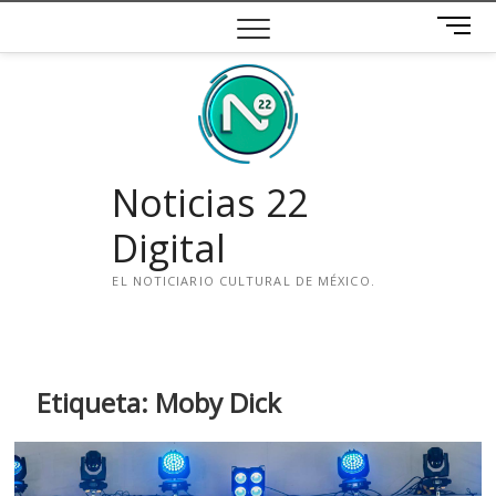
Saltar
B
al
o
contenido
t
ó
n
d
e
Noticias 22
m
e
Digital
n
ú
EL NOTICIARIO CULTURAL DE MÉXICO.
i
n
s
t
Etiqueta:
Moby Dick
a
g
r
a