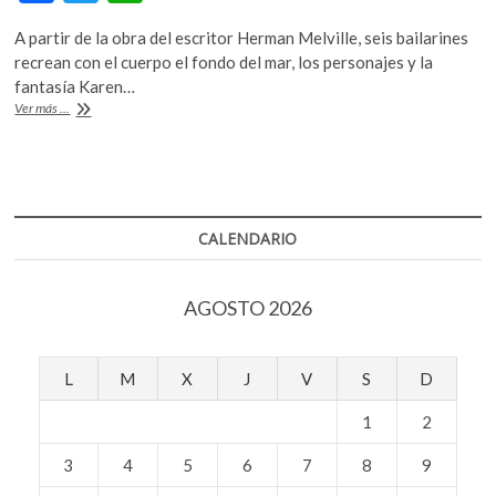
ac
w
h
k
o
A partir de la obra del escritor Herman Melville, seis bailarines
e
itt
at
p
recrean con el cuerpo el fondo del mar, los personajes y la
b
er
s
e
fantasía Karen…
n
‘Moby
Ver más ...
o
A
Dick’
una
o
p
obra
k
p
de
la
compañía
CALENDARIO
Lagú
Danza
AGOSTO 2026
L
M
X
J
V
S
D
1
2
3
4
5
6
7
8
9