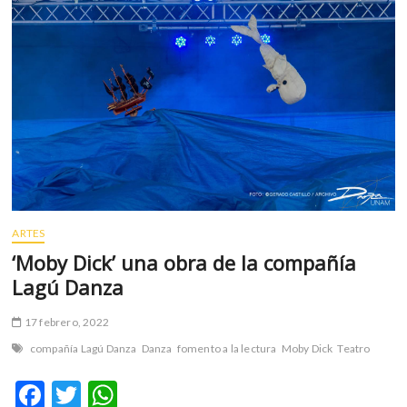
m
v
o
l
g
e
r
s
k
o
p
ARTES
e
n
‘Moby Dick’ una obra de la compañía
v
Lagú Danza
o
l
17 febrero, 2022
g
compañía Lagú Danza
Danza
fomento a la lectura
Moby Dick
Teatro
e
r
F
T
W
s