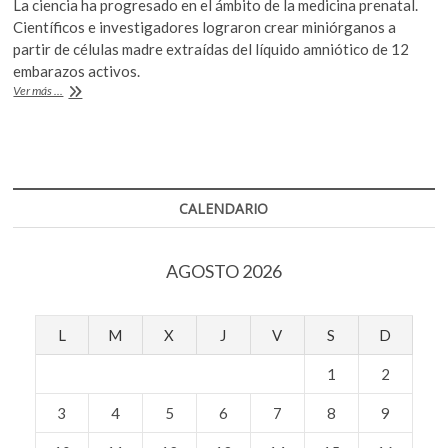
La ciencia ha progresado en el ámbito de la medicina prenatal.
k
e
itt
at
Científicos e investigadores lograron crear miniórganos a
o
b
er
s
partir de células madre extraídas del líquido amniótico de 12
p
embarazos activos.
o
A
e
Minióganos
Ver más ...
n
o
p
hechos
con
k
p
el
líquido
extraído
de
CALENDARIO
las
placentas
AGOSTO 2026
L
M
X
J
V
S
D
1
2
3
4
5
6
7
8
9