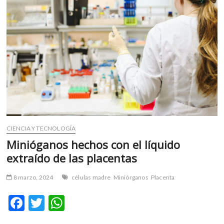
m
v
o
l
g
e
r
s
k
o
p
CIENCIA Y TECNOLOGÍA
e
n
Minióganos hechos con el líquido
v
extraído de las placentas
o
l
8 marzo, 2024
células madre
Miniórganos
Placenta
g
e
F
T
W
r
ac
w
h
s