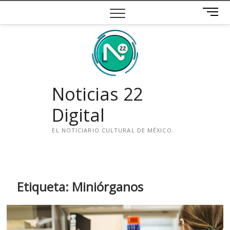
Saltar
B
al
o
contenido
t
ó
n
d
e
Noticias 22
m
e
Digital
n
ú
EL NOTICIARIO CULTURAL DE MÉXICO.
i
n
s
t
Etiqueta:
Miniórganos
a
g
r
a