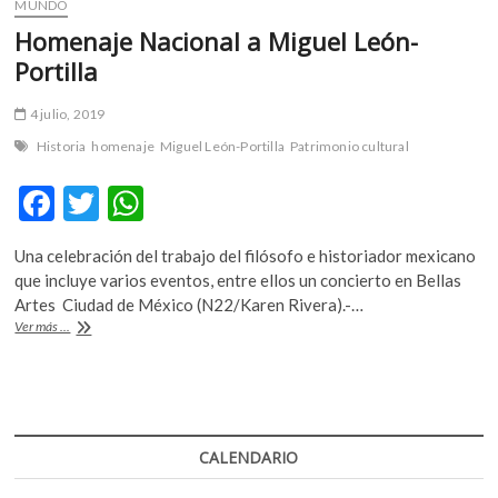
MUNDO
Homenaje Nacional a Miguel León-
Portilla
4 julio, 2019
Historia
homenaje
Miguel León-Portilla
Patrimonio cultural
F
T
W
ac
w
h
Una celebración del trabajo del filósofo e historiador mexicano
e
itt
at
que incluye varios eventos, entre ellos un concierto en Bellas
b
er
s
Artes Ciudad de México (N22/Karen Rivera).-…
Homenaje
Ver más ...
o
A
Nacional
a
o
p
Miguel
k
p
León-
Portilla
CALENDARIO