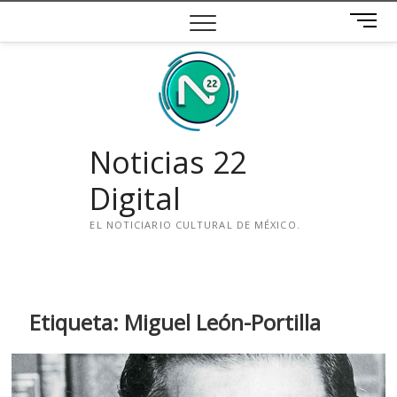
Saltar
B
al
o
contenido
t
ó
n
d
e
Noticias 22
m
e
Digital
n
ú
EL NOTICIARIO CULTURAL DE MÉXICO.
i
n
s
t
Etiqueta:
Miguel León-Portilla
a
g
r
a