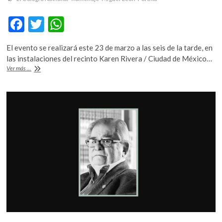
k
o
F
T
W
p
ac
w
h
e
El evento se realizará este 23 de marzo a las seis de la tarde, en
n
e
itt
at
las instalaciones del recinto Karen Rivera / Ciudad de México…
b
er
s
El
Ver más ...
Colegio
o
A
Nacional
realizará
o
p
un
homenaje
k
p
a
Miguel
León-
Portilla
a
tres
años
de
su
muerte