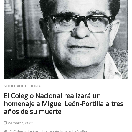
m
v
o
l
g
e
r
s
k
o
p
e
n
SOCIEDAD E HISTORIA
v
El Colegio Nacional realizará un
o
homenaje a Miguel León-Portilla a tres
l
g
años de su muerte
e
r
23 marzo, 2022
s
El Colegio Nacional
homenaje
Miguel León-Portilla