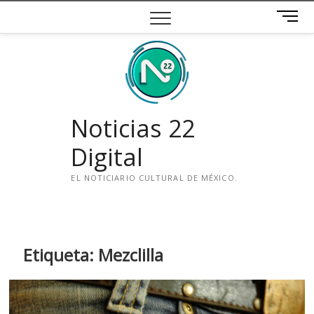
Saltar
B
al
o
contenido
t
ó
n
d
e
Noticias 22
m
e
Digital
n
ú
EL NOTICIARIO CULTURAL DE MÉXICO.
i
n
s
t
Etiqueta:
Mezclilla
a
g
r
a