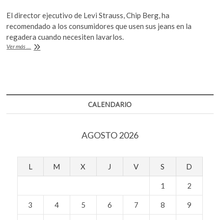
ac
w
h
k
o
El director ejecutivo de Levi Strauss, Chip Berg, ha
e
itt
at
p
recomendado a los consumidores que usen sus jeans en la
b
er
s
e
regadera cuando necesiten lavarlos.
Bañarse
Ver más ...
n
o
A
con
todo
o
p
y
k
p
pantalones
de
mezclilla,
CALENDARIO
una
recomendación
«ecológica»
AGOSTO 2026
L
M
X
J
V
S
D
1
2
3
4
5
6
7
8
9