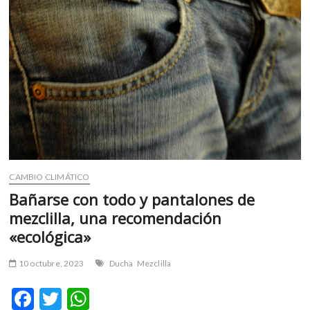
m
v
o
l
g
e
r
s
k
o
p
CAMBIO CLIMÁTICO
e
n
Bañarse con todo y pantalones de
v
mezclilla, una recomendación
o
«ecológica»
l
g
10 octubre, 2023
Ducha
Mezclilla
e
r
F
T
W
s