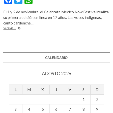
ac
w
h
El 1 y 2 de noviembre, el Celebrate Mexico Now Festival realiza
e
itt
at
su primera edición en línea en 17 años. Las voces indígenas,
b
er
s
canto cardenche…
El
Ver más ...
o
A
México
contemporáneo
o
p
en
k
p
Nueva
York
CALENDARIO
AGOSTO 2026
L
M
X
J
V
S
D
1
2
3
4
5
6
7
8
9