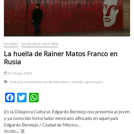
m
v
o
l
g
e
MUNDO
SOCIEDAD E HISTORIA
r
s
La huella de Rainer Matos Franco en
k
Rusia
o
p
27 mayo, 2021
e
Historia
mexicanos en el extranjero
mundo
personajes
n
v
F
T
W
o
ac
w
h
l
g
En la Diáspora Cultural, Edgardo Bermejo nos presenta al joven
e
itt
at
e
y ya conocido historiador mexicano afincado en aquel país
b
er
s
r
Edgardo Bermejo / Ciudad de México…
s
La
Ver más ...