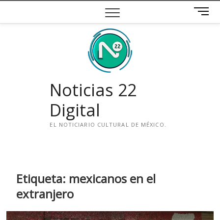
Saltar
B
al
o
contenido
t
ó
n
d
e
Noticias 22
m
e
Digital
n
ú
EL NOTICIARIO CULTURAL DE MÉXICO.
i
n
s
t
Etiqueta:
mexicanos en el
a
extranjero
g
r
a