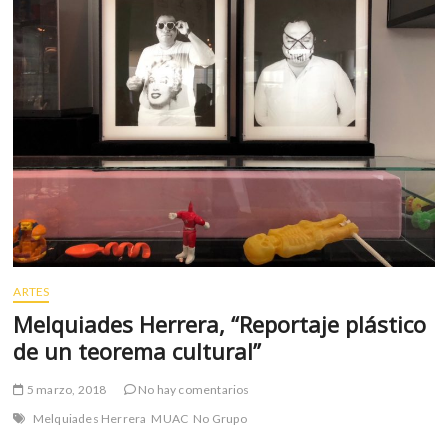
m
v
o
l
g
e
r
s
k
o
p
e
n
ARTES
v
Melquiades Herrera, “Reportaje plástico
o
de un teorema cultural”
l
g
5 marzo, 2018
No hay comentarios
e
r
Melquiades Herrera
MUAC
No Grupo
s