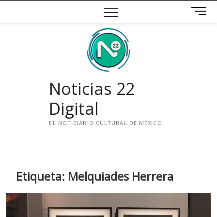
Saltar
B
al
o
contenido
t
ó
n
d
e
Noticias 22
m
e
Digital
n
ú
EL NOTICIARIO CULTURAL DE MÉXICO.
i
n
s
t
Etiqueta:
Melquiades Herrera
a
g
r
a