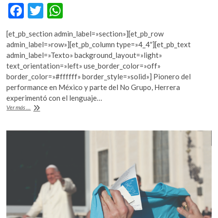
k
F
T
W
o
ac
w
h
p
[et_pb_section admin_label=»section»][et_pb_row
e
e
itt
at
admin_label=»row»][et_pb_column type=»4_4″][et_pb_text
n
b
er
s
admin_label=»Texto» background_layout=»light»
text_orientation=»left» use_border_color=»off»
o
A
border_color=»#ffffff» border_style=»solid»] Pionero del
o
p
performance en México y parte del No Grupo, Herrera
experimentó con el lenguaje…
k
p
Melquiades
Ver más ...
Herrera,
“Reportaje
plástico
de
un
teorema
cultural”