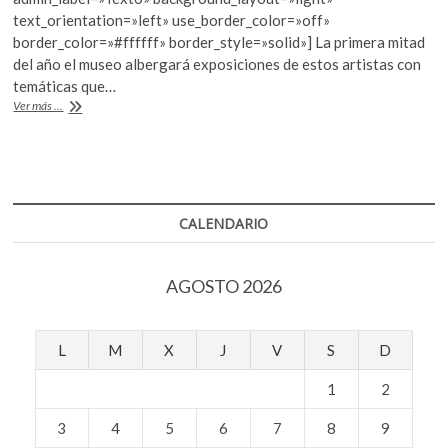
b
er
s
text_orientation=»left» use_border_color=»off»
o
A
border_color=»#ffffff» border_style=»solid»] La primera mitad
o
p
del año el museo albergará exposiciones de estos artistas con
temáticas que…
k
p
Amorales,
Ver más ...
Herrera
y
Bruguera,
en
el
MUAC
CALENDARIO
AGOSTO 2026
L
M
X
J
V
S
D
1
2
3
4
5
6
7
8
9