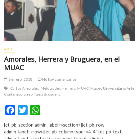
ARTES
Amorales, Herrera y Bruguera, en el
MUAC
8 enero, 2018
No hay comentarios
Carlos Amorales
Melquiades Herrera
MUAC
Museo Universitario Arte
Contemporáneo
Tania Bruguera
F
T
W
ac
w
h
[et_pb_section admin_label=»section»][et_pb_row
e
itt
at
admin_label=»row»][et_pb_column type=»4_4″][et_pb_text
admin_label=»Texto» background_layout=»light»