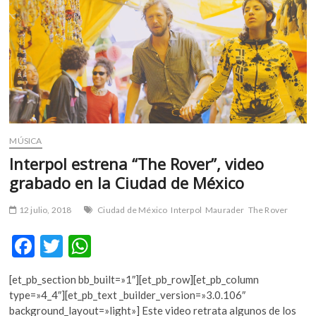
m
v
o
l
g
e
r
s
k
MÚSICA
o
Interpol estrena “The Rover”, video
p
grabado en la Ciudad de México
e
n
12 julio, 2018
Ciudad de México
Interpol
Maurader
The Rover
v
o
F
T
W
l
g
ac
w
h
e
[et_pb_section bb_built=»1″][et_pb_row][et_pb_column
e
itt
at
r
type=»4_4″][et_pb_text _builder_version=»3.0.106″
b
er
s
s
background_layout=»light»] Este video retrata algunos de los