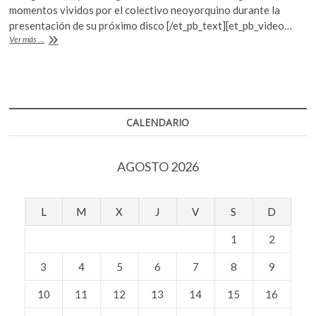
k
momentos vividos por el colectivo neoyorquino durante la
o
A
o
presentación de su próximo disco [/et_pb_text][et_pb_video…
o
p
p
Interpol
Ver más ...
estrena
e
k
p
“The
n
Rover”,
video
grabado
en
CALENDARIO
la
Ciudad
de
AGOSTO 2026
México
L
M
X
J
V
S
D
1
2
3
4
5
6
7
8
9
10
11
12
13
14
15
16