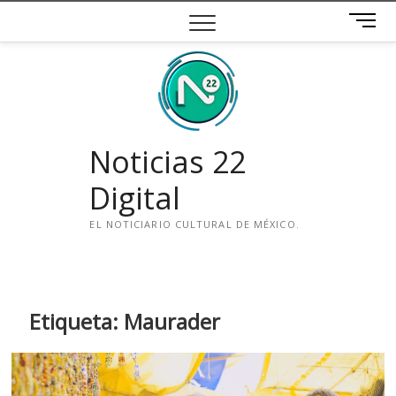
Saltar
B
al
o
contenido
t
ó
n
d
e
Noticias 22
m
e
Digital
n
ú
EL NOTICIARIO CULTURAL DE MÉXICO.
i
n
s
t
Etiqueta:
Maurader
a
g
r
a