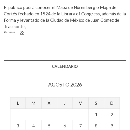
ac
w
h
k
El público podrá conocer el Mapa de Nüremberg o Mapa de
o
e
itt
at
Cortés fechado en 1524 de la Library of Congress, además de la
p
b
er
s
Forma y levantado de la Ciudad de México de Juan Gómez de
e
Trasmonte,
o
A
n
«Usted
Ver más ...
o
p
está
aquí»,
k
p
una
muestra
sobre
los
CALENDARIO
mapas
capitalinos
AGOSTO 2026
L
M
X
J
V
S
D
1
2
3
4
5
6
7
8
9