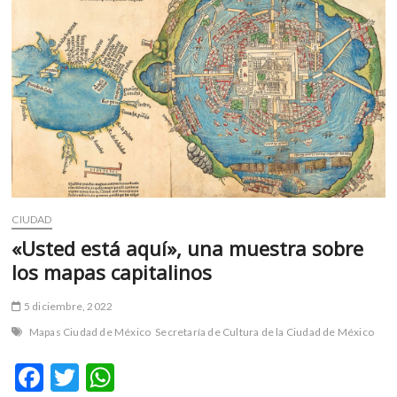
m
v
o
l
g
e
r
s
k
o
p
CIUDAD
e
«Usted está aquí», una muestra sobre
n
los mapas capitalinos
v
o
5 diciembre, 2022
l
g
Mapas Ciudad de México
Secretaría de Cultura de la Ciudad de México
e
r
F
T
W
s