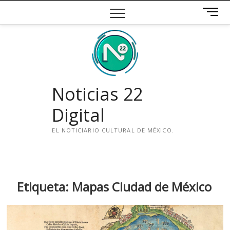
Saltar
B
al
o
contenido
t
ó
n
d
e
Noticias 22
m
e
Digital
n
ú
EL NOTICIARIO CULTURAL DE MÉXICO.
i
n
s
t
Etiqueta:
Mapas Ciudad de México
a
g
r
a