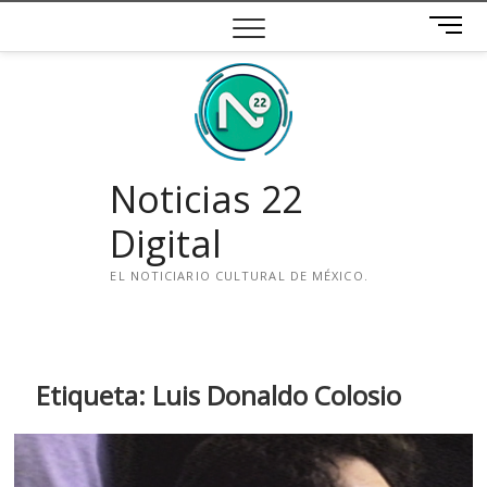
Saltar
B
al
o
contenido
t
ó
n
d
e
Noticias 22
m
e
Digital
n
ú
EL NOTICIARIO CULTURAL DE MÉXICO.
i
n
s
t
Etiqueta:
Luis Donaldo Colosio
a
g
r
a