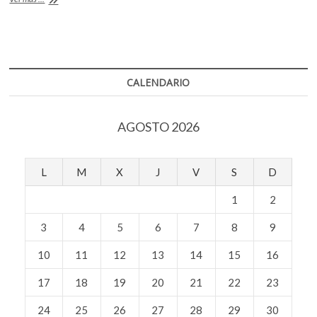
artistas
“trabajamos
con
la
mentira”:
Cristian
CALENDARIO
Franco
AGOSTO 2026
L
M
X
J
V
S
D
1
2
3
4
5
6
7
8
9
10
11
12
13
14
15
16
17
18
19
20
21
22
23
24
25
26
27
28
29
30