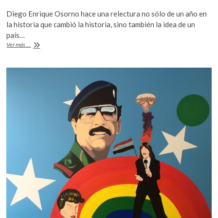
ac
w
h
k
Diego Enrique Osorno hace una relectura no sólo de un año en
o
e
itt
at
la historia que cambió la historia, sino también la idea de un
p
b
er
s
país…
e
“1994”,
Ver más ...
n
o
A
un
país
o
p
que
k
p
no
fue