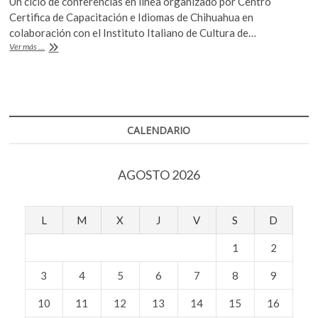
Un ciclo de conferencias en línea organizado por Centro
e
itt
at
k
Certifica de Capacitación e Idiomas de Chihuahua en
o
b
er
s
colaboración con el Instituto Italiano de Cultura de…
p
Dante
Ver más ...
o
A
e
Alighieri
n
700
o
p
años
k
p
después.
Miradas
y
CALENDARIO
reflexiones
AGOSTO 2026
L
M
X
J
V
S
D
1
2
3
4
5
6
7
8
9
10
11
12
13
14
15
16