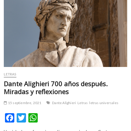
m
v
o
l
g
e
r
s
k
o
p
LETRAS
e
Dante Alighieri 700 años después.
n
v
Miradas y reflexiones
o
l
15 septiembre, 2021
Dante Alighieri
Letras
letras universales
g
e
F
T
W
r
ac
w
h
s