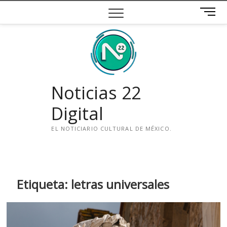
Saltar
B
al
o
contenido
t
ó
n
d
e
Noticias 22
m
e
Digital
n
ú
EL NOTICIARIO CULTURAL DE MÉXICO.
i
n
s
t
Etiqueta:
letras universales
a
g
r
a