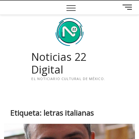
Saltar
B
al
o
contenido
t
ó
n
d
e
Noticias 22
m
e
Digital
n
ú
EL NOTICIARIO CULTURAL DE MÉXICO.
i
n
s
t
Etiqueta:
letras italianas
a
g
r
a