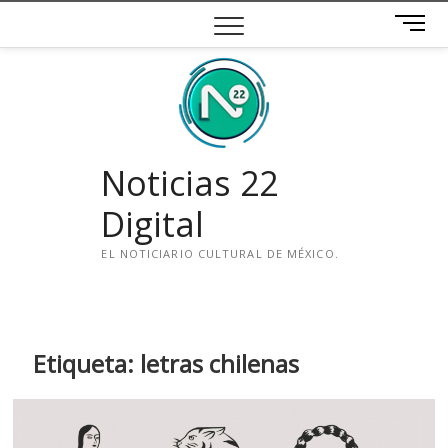
Saltar
B
al
o
contenido
t
ó
n
d
e
Noticias 22
m
e
Digital
n
ú
EL NOTICIARIO CULTURAL DE MÉXICO.
i
n
s
t
Etiqueta:
letras chilenas
a
g
r
a