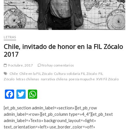
LETRAS
Chile, invitado de honor en la FIL Zócalo
2017
9 octubre, 2017
No hay comentarios
Chile
Chile en la FIL Zócalo
Cultura solidaria FIL Zócalo
FIL
Zócalo
letras chilenas
narrativa chilena
poesía mapuche
XVII Fil Zócalo
F
T
W
ac
w
h
[et_pb_section admin_label=»section»][et_pb_row
e
itt
at
admin_label=»row»][et_pb_column type=»4_4″][et_pb_text
b
er
s
admin_label=»Texto» background_layout=»light»
text_orientation=»left» use_border_color=»off»