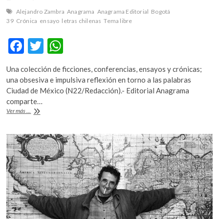
k
Alejandro Zambra
Anagrama
Anagrama Editorial
Bogotá
o
39
Crónica
ensayo
letras chilenas
Tema libre
p
e
F
T
W
n
ac
w
h
Una colección de ficciones, conferencias, ensayos y crónicas;
e
itt
at
una obsesiva e impulsiva reflexión en torno a las palabras
b
er
s
Ciudad de México (N22/Redacción).- Editorial Anagrama
comparte…
o
A
«Tema
Ver más ...
o
p
libre»
(fragmento)
k
p