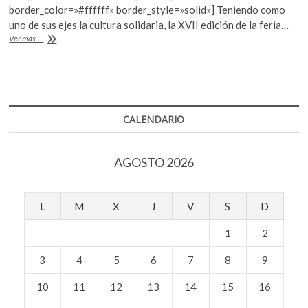
o
A
border_color=»#ffffff» border_style=»solid»] Teniendo como
o
p
uno de sus ejes la cultura solidaria, la XVII edición de la feria…
Chile,
Ver más ...
k
p
invitado
de
honor
en
la
FIL
CALENDARIO
Zócalo
2017
AGOSTO 2026
L
M
X
J
V
S
D
1
2
3
4
5
6
7
8
9
10
11
12
13
14
15
16