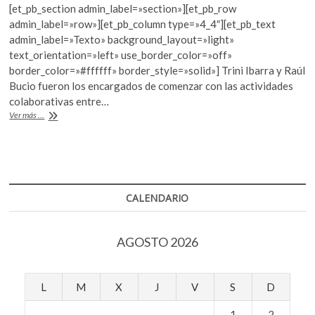
[et_pb_section admin_label=»section»][et_pb_row
e
itt
at
admin_label=»row»][et_pb_column type=»4_4″][et_pb_text
b
er
s
admin_label=»Texto» background_layout=»light»
text_orientation=»left» use_border_color=»off»
o
A
border_color=»#ffffff» border_style=»solid»] Trini Ibarra y Raúl
o
p
Bucio fueron los encargados de comenzar con las actividades
colaborativas entre…
k
p
La
Ver más ...
Fundación
Javier
Marín,
la
UCSJ
y
CALENDARIO
La
Esmeralda
comienzan
AGOSTO 2026
un
diálogo
L
M
X
J
V
S
D
1
2