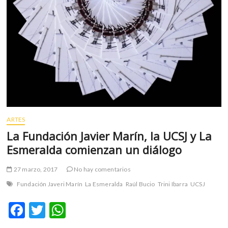
ARTES
La Fundación Javier Marín, la UCSJ y La
Esmeralda comienzan un diálogo
27 marzo, 2017
No hay comentarios
Fundación Javeri Marín
La Esmeralda
Raúl Bucio
Trini Ibarra
UCSJ
F
T
W
ac
w
h