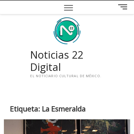
Saltar
B
al
o
contenido
t
ó
n
d
e
Noticias 22
m
e
Digital
n
ú
EL NOTICIARIO CULTURAL DE MÉXICO.
i
n
s
t
Etiqueta:
La Esmeralda
a
g
r
a