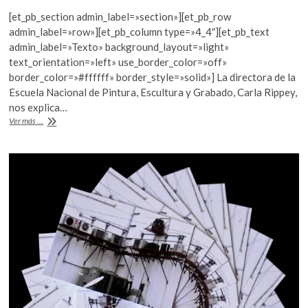
ac
w
h
k
[et_pb_section admin_label=»section»][et_pb_row
e
itt
at
o
admin_label=»row»][et_pb_column type=»4_4″][et_pb_text
p
b
er
s
admin_label=»Texto» background_layout=»light»
e
text_orientation=»left» use_border_color=»off»
o
A
n
border_color=»#ffffff» border_style=»solid»] La directora de la
o
p
Escuela Nacional de Pintura, Escultura y Grabado, Carla Rippey,
nos explica…
k
p
Las
Ver más ...
mutaciones
de
“La
Esmeralda”