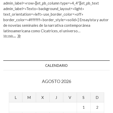
e
itt
at
k
admin_label=»row»][et_pb_column type=»4_4″][et_pb_text
b
er
s
o
admin_label=»Texto» background_layout=»light»
p
text_orientation=»left» use_border_color=»off»
o
A
e
border_color=»#ffffff» border_style=»solid»] Ensayista y autor
o
p
n
de novelas seminales de la narrativa contemporánea
latinoamericana como Cicatrices, el universo…
k
p
“Conexión
Ver más ...
Saer”,
del
gesto
íntimo
a
la
CALENDARIO
potencia
de
las
AGOSTO 2026
palabras
L
M
X
J
V
S
D
1
2