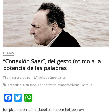
m
v
o
l
g
e
r
s
k
LETRAS
o
p
“Conexión Saer”, del gesto íntimo a la
e
potencia de las palabras
n
v
19 febrero, 2018
No hay comentarios
o
argentina
Juan José Saer
narrativa latinoamericana
Santa Fe
l
g
F
T
W
e
ac
w
h
r
s
[et_pb_section admin_label=»section»][et_pb_row