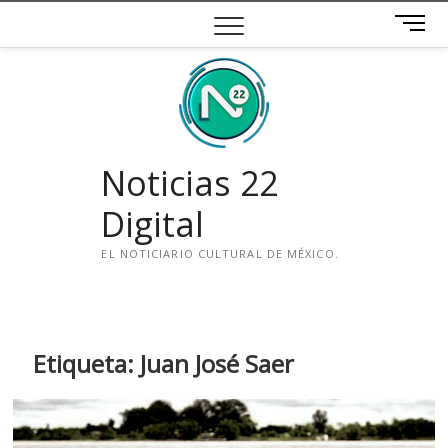
Saltar
B
al
o
contenido
t
ó
n
d
e
Noticias 22
m
e
Digital
n
ú
EL NOTICIARIO CULTURAL DE MÉXICO.
i
n
s
t
Etiqueta:
Juan José Saer
a
g
r
a