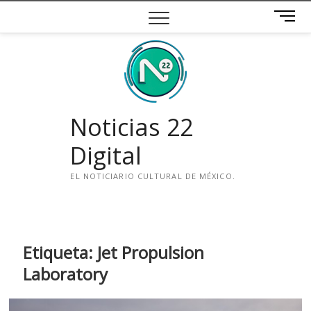
Saltar
B
al
o
contenido
t
ó
n
d
e
Noticias 22
m
e
Digital
n
ú
EL NOTICIARIO CULTURAL DE MÉXICO.
i
n
s
t
Etiqueta:
Jet Propulsion
a
Laboratory
g
r
a