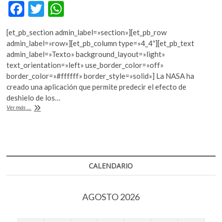
F
T
W
k
o
ac
w
h
p
[et_pb_section admin_label=»section»][et_pb_row
e
itt
at
e
admin_label=»row»][et_pb_column type=»4_4″][et_pb_text
n
b
er
s
admin_label=»Texto» background_layout=»light»
text_orientation=»left» use_border_color=»off»
o
A
border_color=»#ffffff» border_style=»solid»] La NASA ha
o
p
creado una aplicación que permite predecir el efecto de
deshielo de los…
k
p
¿Qué
Ver más ...
sucederá
cuando
suba
el
nivel
del
CALENDARIO
mar?
AGOSTO 2026