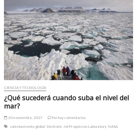
m
v
o
l
g
e
r
s
k
o
p
e
n
CIENCIA Y TECNOLOGÍA
v
¿Qué sucederá cuando suba el nivel del
o
mar?
l
g
20 noviembre, 2017
No hay comentarios
e
r
calentamiento global
Deshielo
Jet Propulsion Laboratory
NASA
s