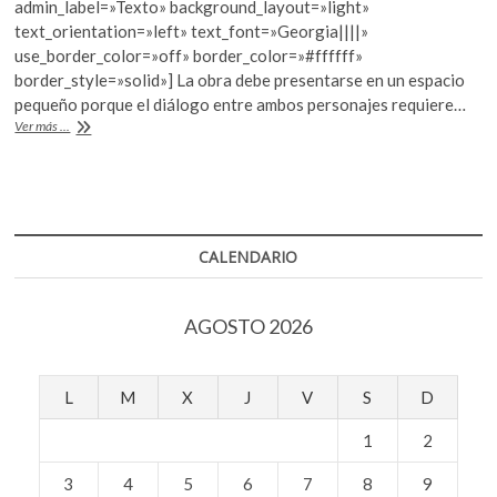
b
er
s
admin_label=»Texto» background_layout=»light»
k
text_orientation=»left» text_font=»Georgia||||»
o
o
A
use_border_color=»off» border_color=»#ffffff»
p
o
p
border_style=»solid»] La obra debe presentarse en un espacio
e
pequeño porque el diálogo entre ambos personajes requiere…
k
p
n
¿Qué
Ver más ...
necesita
una
gran
actriz?
CALENDARIO
AGOSTO 2026
L
M
X
J
V
S
D
1
2
3
4
5
6
7
8
9