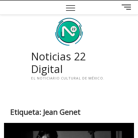
Saltar
B
al
o
contenido
t
ó
n
d
e
Noticias 22
m
e
Digital
n
ú
EL NOTICIARIO CULTURAL DE MÉXICO.
i
n
s
t
Etiqueta:
Jean Genet
a
g
r
a