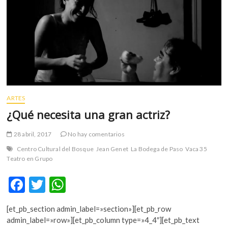
m
v
o
l
g
e
r
s
k
ARTES
o
¿Qué necesita una gran actriz?
p
e
28 abril, 2017
No hay comentarios
n
Centro Cultural del Bosque
Jean Genet
La Bodega de Paso
Vaca 35
v
Teatro en Grupo
o
l
F
T
W
g
ac
w
h
e
[et_pb_section admin_label=»section»][et_pb_row
r
e
itt
at
admin_label=»row»][et_pb_column type=»4_4″][et_pb_text
s