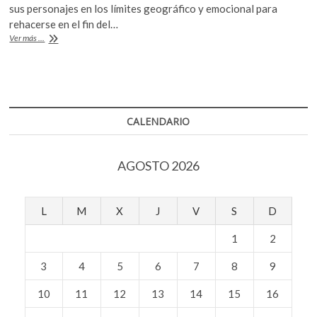
e
itt
at
k
sus personajes en los límites geográfico y emocional para
b
er
s
o
rehacerse en el fin del…
p
Hay
Ver más ...
o
A
Festival
e
Querétaro:
o
p
n
«Isla
k
p
decepción»,
una
mirada
CALENDARIO
a
la
huida
AGOSTO 2026
L
M
X
J
V
S
D
1
2
3
4
5
6
7
8
9
10
11
12
13
14
15
16