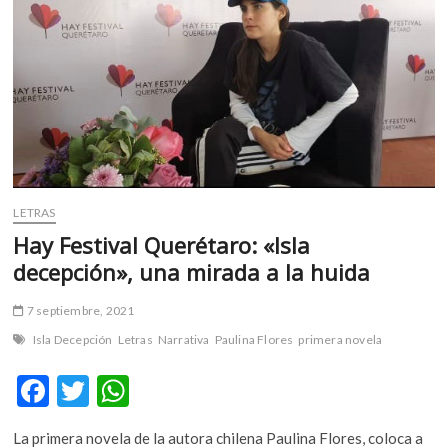
m
v
o
l
g
e
r
s
k
LETRAS
o
p
Hay Festival Querétaro: «Isla
e
decepción», una mirada a la huida
n
v
7 septiembre, 2021
o
Isla Decepción
Letras
Narrativa
Paulina Flores
primera novela
l
g
F
T
W
e
ac
w
h
r
s
La primera novela de la autora chilena Paulina Flores, coloca a