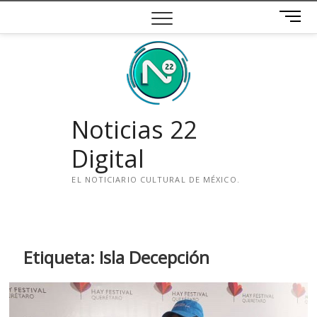
Saltar
B
al
o
contenido
t
ó
n
d
e
Noticias 22
m
e
Digital
n
ú
EL NOTICIARIO CULTURAL DE MÉXICO.
i
n
s
t
Etiqueta:
Isla Decepción
a
g
r
a