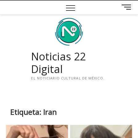
Saltar
B
al
o
contenido
t
ó
n
d
e
Noticias 22
m
e
Digital
n
ú
EL NOTICIARIO CULTURAL DE MÉXICO.
i
n
s
t
Etiqueta:
Iran
a
g
r
a