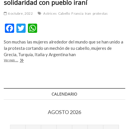
solidaridad con pueblo iraní
k
o
6 octubre, 2022
Actrices
Cabello
Francia
Iran
protestas
p
e
F
T
W
n
ac
w
h
Son muchas las mujeres alrededor del mundo que se han unido a
e
itt
at
la protesta cortando un mechón de su cabello, mujeres de
b
er
s
Grecia, Turquía, Italia y Argentina han
Artistas
Ver más ...
o
A
francesas
cortan
o
p
su
k
p
cabello
en
solidaridad
CALENDARIO
con
pueblo
iraní
AGOSTO 2026