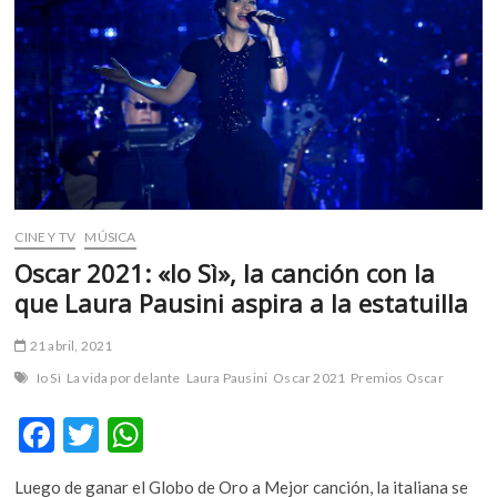
m
v
o
l
g
e
r
s
k
CINE Y TV
MÚSICA
o
p
Oscar 2021: «Io Sì», la canción con la
e
que Laura Pausini aspira a la estatuilla
n
v
21 abril, 2021
o
Io Sì
La vida por delante
Laura Pausini
Oscar 2021
Premios Oscar
l
g
F
T
W
e
ac
w
h
r
s
Luego de ganar el Globo de Oro a Mejor canción, la italiana se