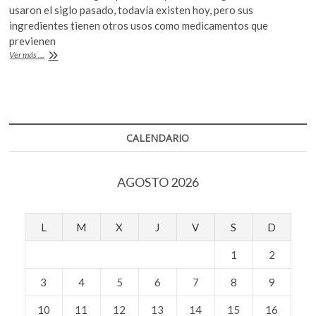
e
itt
at
k
usaron el siglo pasado, todavía existen hoy, pero sus
b
er
s
o
ingredientes tienen otros usos como medicamentos que
p
previenen
o
A
e
¿Funcionan
Ver más ...
o
p
los
n
“sueros
k
p
de
la
verdad”?
CALENDARIO
AGOSTO 2026
L
M
X
J
V
S
D
1
2
3
4
5
6
7
8
9
10
11
12
13
14
15
16