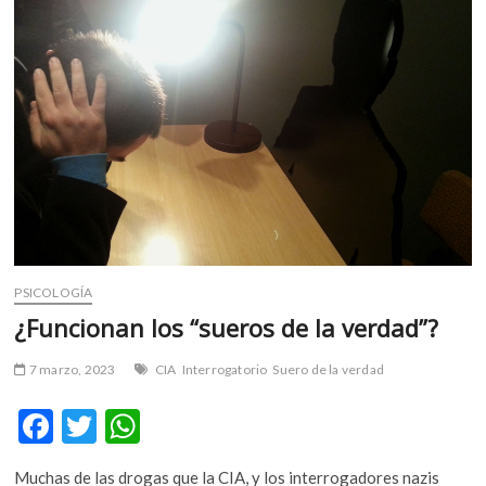
m
v
o
l
g
e
r
s
k
o
p
e
PSICOLOGÍA
n
¿Funcionan los “sueros de la verdad”?
v
o
7 marzo, 2023
CIA
Interrogatorio
Suero de la verdad
l
g
F
T
W
e
r
ac
w
h
s
Muchas de las drogas que la CIA, y los interrogadores nazis