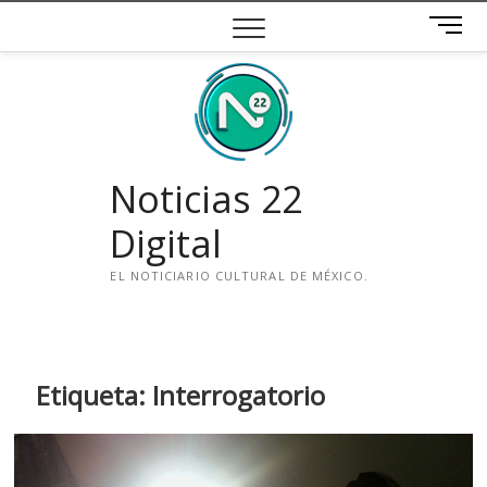
Saltar
B
al
o
contenido
t
ó
n
d
e
Noticias 22
m
e
Digital
n
ú
EL NOTICIARIO CULTURAL DE MÉXICO.
i
n
s
t
Etiqueta:
Interrogatorio
a
g
r
a