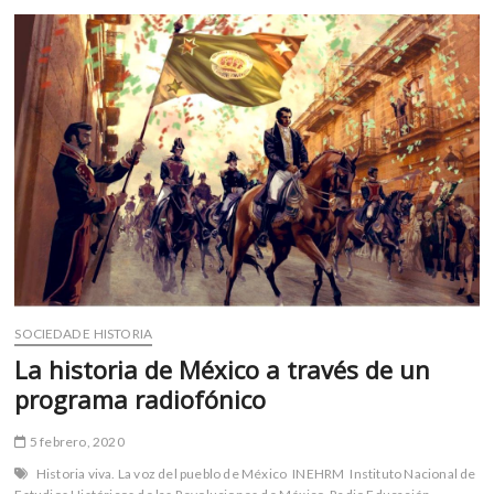
m
v
o
l
g
e
r
s
k
o
p
e
n
v
SOCIEDAD E HISTORIA
o
La historia de México a través de un
l
programa radiofónico
g
e
5 febrero, 2020
r
Historia viva. La voz del pueblo de México
INEHRM
Instituto Nacional de
s