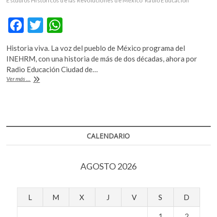
Estudios Históricos de las Revoluciones de México
Radio Educación
k
o
F
T
W
p
ac
w
h
e
n
Historia viva. La voz del pueblo de México programa del
e
itt
at
INEHRM, con una historia de más de dos décadas, ahora por
b
er
s
Radio Educación Ciudad de…
La
Ver más ...
o
A
historia
de
o
p
México
k
p
a
través
de
CALENDARIO
un
programa
radiofónico
AGOSTO 2026
L
M
X
J
V
S
D
1
2