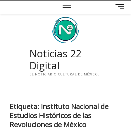
Saltar
B
al
o
contenido
t
ó
n
d
e
Noticias 22
m
e
Digital
n
ú
EL NOTICIARIO CULTURAL DE MÉXICO.
i
n
s
t
Etiqueta:
Instituto Nacional de
a
Estudios Históricos de las
g
Revoluciones de México
r
a