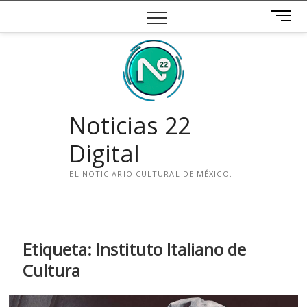
Saltar
B
al
o
contenido
t
ó
n
d
e
Noticias 22
m
e
Digital
n
ú
EL NOTICIARIO CULTURAL DE MÉXICO.
i
n
s
t
Etiqueta:
Instituto Italiano de
a
Cultura
g
r
a