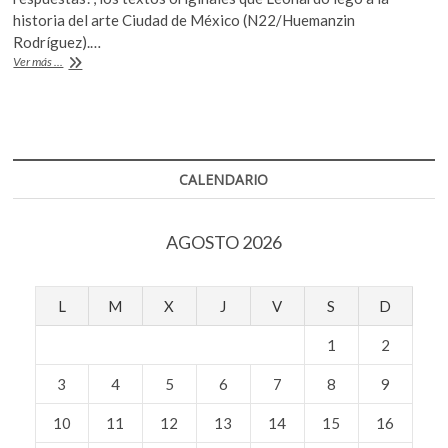
k
b
er
s
historia del arte Ciudad de México (N22/Huemanzin
o
Rodríguez).…
o
A
p
“Ser
Ver más ...
e
o
p
Leonardo
n
da
k
p
Vinci:
una
entrevista
imposible”
CALENDARIO
AGOSTO 2026
L
M
X
J
V
S
D
1
2
3
4
5
6
7
8
9
10
11
12
13
14
15
16