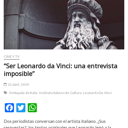
m
v
o
l
g
e
r
s
k
CINE Y TV
o
“Ser Leonardo da Vinci: una entrevista
p
imposible”
e
n
12 abril, 2019
v
o
Embajada de Italia
Instituto Italiano de Cultura
Leonardo Da Vinci
l
F
T
W
g
e
ac
w
h
r
Dos periodistas conversan con el artista italiano. ¿Sus
e
itt
at
s
respuestas?, los textos originales que Leonardo legó a la