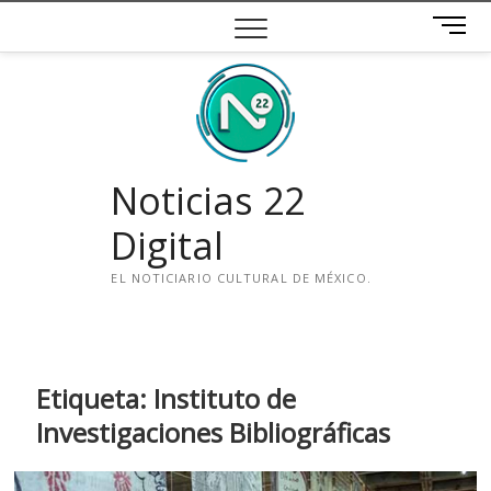
Saltar
B
al
o
contenido
t
ó
n
d
e
Noticias 22
m
e
Digital
n
ú
EL NOTICIARIO CULTURAL DE MÉXICO.
i
n
s
t
Etiqueta:
Instituto de
a
Investigaciones Bibliográficas
g
r
a