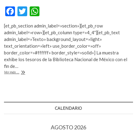
k
F
T
W
o
p
ac
w
h
e
[et_pb_section admin_label=»section»][et_pb_row
e
itt
at
n
admin_label=»row»][et_pb_column type=»4_4″][et_pb_text
b
er
s
admin_label=»Texto» background_layout=»light»
text_orientation=»left» use_border_color=»off»
o
A
border_color=»#ffffff» border_style=»solid»] La muestra
o
p
exhibe los tesoros de la Biblioteca Nacional de México con el
fin de…
k
p
La
Ver más ...
UNAM
muestra
joyas
literarias
de
México
CALENDARIO
AGOSTO 2026