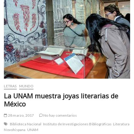
m
v
o
l
g
e
r
s
k
o
p
e
n
LETRAS
MUNDO
v
La UNAM muestra joyas literarias de
o
México
l
g
28 marzo, 2017
No hay comentarios
e
r
Biblioteca Nacional
Instituto de Investigaciones Bibliográficas
Literatura
Novohispana
UNAM
s