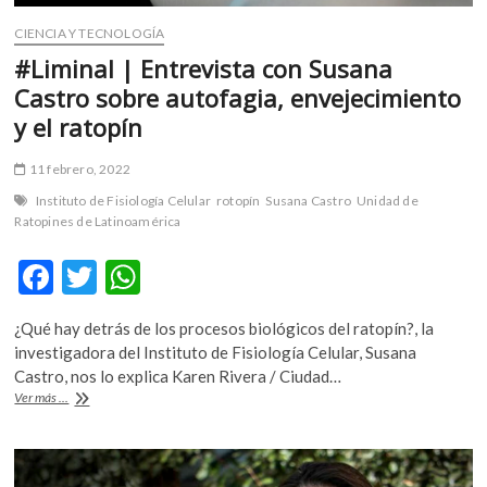
CIENCIA Y TECNOLOGÍA
#Liminal | Entrevista con Susana
Castro sobre autofagia, envejecimiento
y el ratopín
11 febrero, 2022
Instituto de Fisiología Celular
rotopín
Susana Castro
Unidad de
Ratopines de Latinoamérica
F
T
W
ac
w
h
¿Qué hay detrás de los procesos biológicos del ratopín?, la
e
itt
at
investigadora del Instituto de Fisiología Celular, Susana
b
er
s
Castro, nos lo explica Karen Rivera / Ciudad…
#Liminal
Ver más ...
o
A
|
Entrevista
o
p
con
k
p
Susana