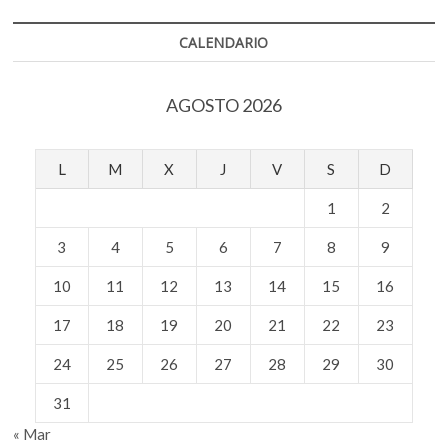
neuronas
CALENDARIO
AGOSTO 2026
L
M
X
J
V
S
D
1
2
3
4
5
6
7
8
9
10
11
12
13
14
15
16
17
18
19
20
21
22
23
24
25
26
27
28
29
30
31
« Mar