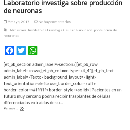
Laboratorio investiga sobre producción
de neuronas
9 mayo, 2017
No hay comentarios
Alzheimer
Instituto de Fisiología Celular
Parkinson
producción de
neuronas
F
T
W
ac
w
h
[et_pb_section admin_label=»section»][et_pb_row
e
itt
at
admin_label=»row»][et_pb_column type=»4_4″][et_pb_text
b
er
s
admin_label=»Texto» background_layout=»light»
text_orientation=»left» use_border_color=»off»
o
A
border_color=»#ffffff» border_style=»solid»] Pacientes en un
o
p
futuro muy cercano podría recibir trasplantes de células
diferenciadas extraídas de su…
k
p
Laboratorio
Ver más ...
investiga
sobre
producción
de