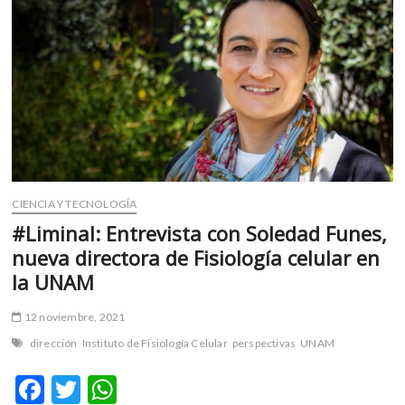
Castro
sobre
autofagia,
envejecimiento
y
el
ratopín
CIENCIA Y TECNOLOGÍA
#Liminal: Entrevista con Soledad Funes,
nueva directora de Fisiología celular en
la UNAM
12 noviembre, 2021
dirección
Instituto de Fisiología Celular
perspectivas
UNAM
F
T
W