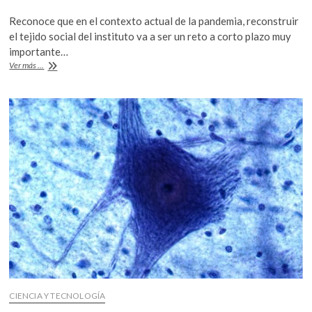
ac
w
h
Reconoce que en el contexto actual de la pandemia, reconstruir
e
itt
at
el tejido social del instituto va a ser un reto a corto plazo muy
b
er
s
importante…
#Liminal:
Ver más ...
o
A
Entrevista
con
o
p
Soledad
k
p
Funes,
nueva
directora
de
Fisiología
celular
en
la
UNAM
CIENCIA Y TECNOLOGÍA