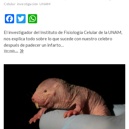
k
Celular
investigación
UNAM
o
p
F
T
W
e
ac
w
h
n
El investigador del Instituto de Fisiología Celular de la UNAM,
e
itt
at
nos explica todo sobre lo que sucede con nuestro celebro
b
er
s
después de padecer un infarto…
#Liminal
Ver más ...
o
A
|
Entrevista
o
p
con
k
p
Luis
Tovar
sobre
¿cómo
se
reconecta
el
cerebro
tras
un
infarto?