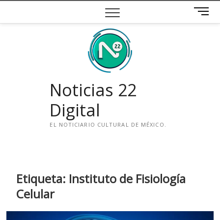
Saltar
B
al
o
contenido
t
ó
n
d
e
Noticias 22
m
e
Digital
n
ú
EL NOTICIARIO CULTURAL DE MÉXICO.
i
n
s
t
Etiqueta:
Instituto de Fisiología
a
Celular
g
r
a