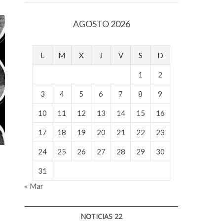
v
o
AGOSTO 2026
l
g
e
L
M
X
J
V
S
D
r
s
1
2
k
o
3
4
5
6
7
8
9
p
10
11
12
13
14
15
16
e
n
17
18
19
20
21
22
23
v
o
24
25
26
27
28
29
30
l
g
31
e
« Mar
r
s
k
NOTICIAS 22