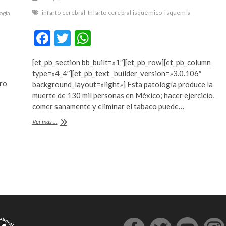
infarto cerebral
Infarto cerebral isquémico
isquemia
ogía
F
T
W
ac
w
h
[et_pb_section bb_built=»1″][et_pb_row][et_pb_column
e
itt
at
type=»4_4″][et_pb_text _builder_version=»3.0.106″
b
er
s
tro
background_layout=»light»] Esta patología produce la
muerte de 130 mil personas en México; hacer ejercicio,
o
A
comer sanamente y eliminar el tabaco puede…
o
p
¿Te
Ver más ...
k
p
has
preguntado
qué
sucede
cuando
se
produce
un
infarto
cerebral?