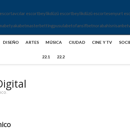
 escort
avcılar escort
beylikdüzü escort
beylikdüzü escort
esenyurt es
mabet
yakabet
masterbetting
pusulabet
ofansifbet
norabahis
nisanbet
DISEÑO
ARTES
MÚSICA
CIUDAD
CINE Y TV
SOCI
22.1
22.2
igital
ICO.
mico