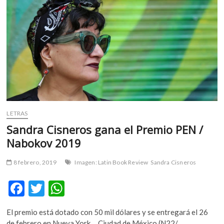
m
v
o
l
g
e
r
s
k
o
LETRAS
p
Sandra Cisneros gana el Premio PEN /
e
Nabokov 2019
n
v
o
8 febrero, 2019
Imagen: Latin Book Review
Sandra Cisneros
l
F
T
W
g
e
ac
w
h
r
El premio está dotado con 50 mil dólares y se entregará el 26
e
itt
at
s
de febrero en Nueva York Ciudad de México (N22/