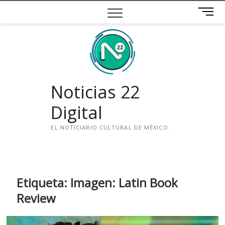
Saltar
B
al
o
contenido
t
ó
n
d
e
Noticias 22
m
e
Digital
n
ú
EL NOTICIARIO CULTURAL DE MÉXICO.
i
n
s
t
Etiqueta:
Imagen: Latin Book
a
Review
g
r
a