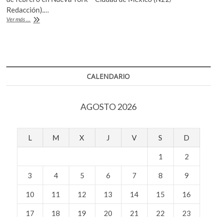
k
b
er
s
Redacción).…
o
Sandra
Ver más ...
o
A
p
Cisneros
e
gana
o
p
el
n
k
p
Premio
PEN
/
CALENDARIO
Nabokov
2019
AGOSTO 2026
L
M
X
J
V
S
D
1
2
3
4
5
6
7
8
9
10
11
12
13
14
15
16
17
18
19
20
21
22
23