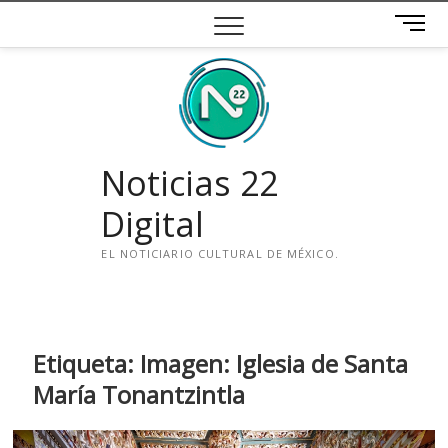
Saltar
B
al
o
contenido
t
ó
n
d
e
Noticias 22
m
e
Digital
n
ú
EL NOTICIARIO CULTURAL DE MÉXICO.
i
n
s
t
Etiqueta:
Imagen: Iglesia de Santa
a
María Tonantzintla
g
r
a