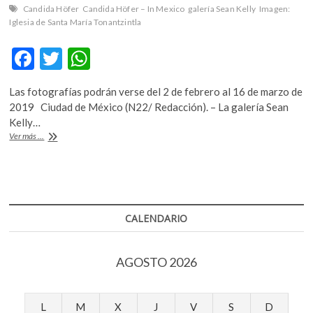
k
Candida Höfer
Candida Höfer – In Mexico
galería Sean Kelly
Imagen:
o
Iglesia de Santa María Tonantzintla
p
F
T
W
e
n
ac
w
h
Las fotografías podrán verse del 2 de febrero al 16 de marzo de
e
itt
at
2019 Ciudad de México (N22/ Redacción). – La galería Sean
b
er
s
Kelly…
«Candida
Ver más ...
o
A
Höfer
–
o
p
In
k
p
Mexico»
llegará
a
CALENDARIO
Nueva
York
AGOSTO 2026
L
M
X
J
V
S
D