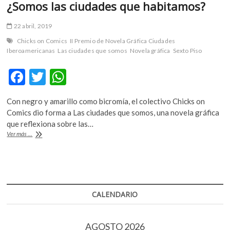
¿Somos las ciudades que habitamos?
k
o
22 abril, 2019
p
e
Chicks on Comics
II Premio de Novela Gráfica Ciudades
n
Iberoamericanas
Las ciudades que somos
Novela gráfica
Sexto Piso
F
T
W
ac
w
h
Con negro y amarillo como bicromía, el colectivo Chicks on
e
itt
at
Comics dio forma a Las ciudades que somos, una novela gráfica
b
er
s
que reflexiona sobre las…
¿Somos
Ver más ...
o
A
las
ciudades
o
p
que
k
p
habitamos?
CALENDARIO
AGOSTO 2026