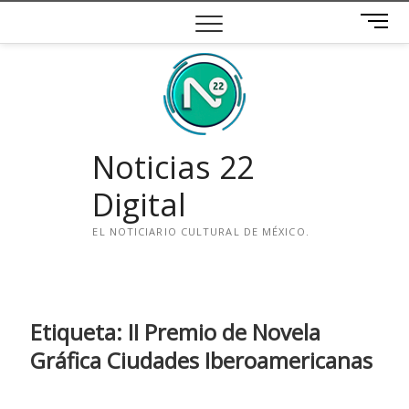
Saltar
B
al
o
contenido
t
ó
n
d
e
Noticias 22
m
e
Digital
n
ú
EL NOTICIARIO CULTURAL DE MÉXICO.
i
n
s
t
Etiqueta:
II Premio de Novela
a
Gráfica Ciudades Iberoamericanas
g
r
a