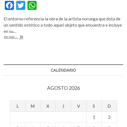
F
T
W
k
o
ac
w
h
p
El entorno referencia la obra de la artista noruega que dota de
e
itt
at
e
un sentido estético a todo aquel objeto que encuentra e incluye
n
b
er
s
en su…
Ida
Ver más ...
o
A
Ekblad:
el
o
p
absurdo,
k
p
el
caos
y
CALENDARIO
el
tiempo
AGOSTO 2026
L
M
X
J
V
S
D
1
2