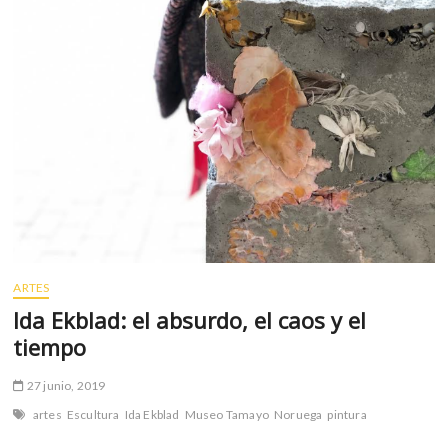
m
v
o
l
g
e
r
s
k
o
p
e
n
ARTES
v
Ida Ekblad: el absurdo, el caos y el
o
tiempo
l
g
27 junio, 2019
e
r
artes
Escultura
Ida Ekblad
Museo Tamayo
Noruega
pintura
s