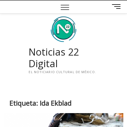
Saltar
B
al
o
contenido
t
ó
n
d
e
Noticias 22
m
e
Digital
n
ú
EL NOTICIARIO CULTURAL DE MÉXICO.
i
n
s
t
Etiqueta:
Ida Ekblad
a
g
r
a