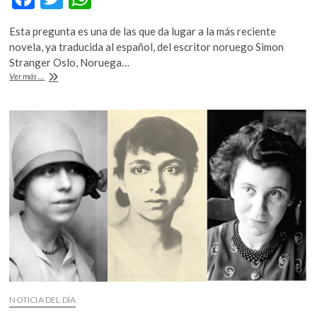
ac
w
h
Esta pregunta es una de las que da lugar a la más reciente
e
itt
at
novela, ya traducida al español, del escritor noruego Simon
b
er
s
Stranger Oslo, Noruega…
«El
Ver más ...
o
A
libro
de
o
p
los
k
p
nombres»,
¿qué
detona
el
mal
en
una
persona?
NOTICIA DEL DÍA