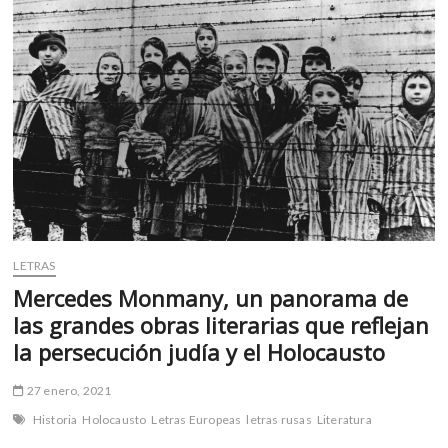
m
v
o
l
g
e
r
s
k
o
p
e
LETRAS
n
Mercedes Monmany, un panorama de
v
las grandes obras literarias que reflejan
o
la persecución judía y el Holocausto
l
g
e
27 enero, 2021
r
Historia
Holocausto
Letras Europeas
letras rusas
Literatura
s