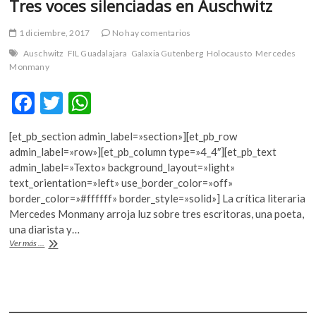
Tres voces silenciadas en Auschwitz
1 diciembre, 2017
No hay comentarios
Auschwitz
FIL Guadalajara
Galaxia Gutenberg
Holocausto
Mercedes
Monmany
F
T
W
ac
w
h
[et_pb_section admin_label=»section»][et_pb_row
e
itt
at
admin_label=»row»][et_pb_column type=»4_4″][et_pb_text
b
er
s
admin_label=»Texto» background_layout=»light»
text_orientation=»left» use_border_color=»off»
o
A
border_color=»#ffffff» border_style=»solid»] La crítica literaria
o
p
Mercedes Monmany arroja luz sobre tres escritoras, una poeta,
una diarista y…
k
p
Tres
Ver más ...
voces
silenciadas
en
Auschwitz