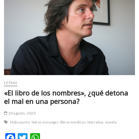
de
nosotros;
dentro
de
veinte,
no
quedará
nadie»:
sobreviviente
de
Auschwitz
LETRAS
«El libro de los nombres», ¿qué detona
el mal en una persona?
20 agosto, 2020
Holocausto
letras noruegas
libros nórdicos
Narrativa
novela
F
T
W