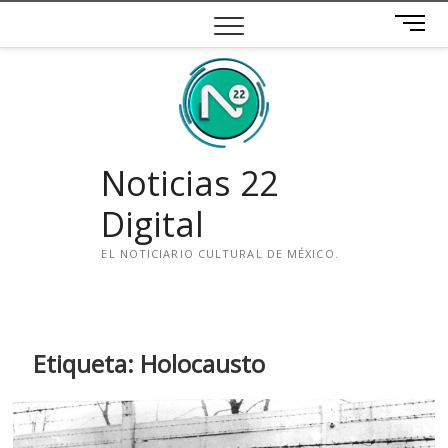
Saltar
B
al
o
contenido
t
ó
n
d
e
Noticias 22
m
e
Digital
n
ú
EL NOTICIARIO CULTURAL DE MÉXICO.
i
n
s
t
Etiqueta:
Holocausto
a
g
r
a