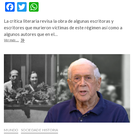
k
F
T
W
o
ac
w
h
p
La crítica literaria revisa la obra de algunas escritoras y
e
e
itt
at
escritores que murieron víctimas de este régimen así como a
n
b
er
s
algunos autores que en el…
Mercedes
Ver más ...
o
A
Monmany,
un
o
p
panorama
k
p
de
las
grandes
obras
literarias
que
reflejan
la
persecución
judía
y
el
Holocausto
MUNDO
SOCIEDAD E HISTORIA