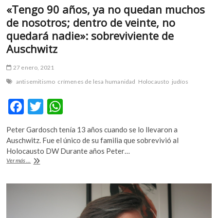
«Tengo 90 años, ya no quedan muchos
de nosotros; dentro de veinte, no
quedará nadie»: sobreviviente de
Auschwitz
27 enero, 2021
antisemitismo
crímenes de lesa humanidad
Holocausto
judíos
F
T
W
ac
w
h
Peter Gardosch tenía 13 años cuando se lo llevaron a
e
itt
at
Auschwitz. Fue el único de su familia que sobrevivió al
b
er
s
Holocausto DW Durante años Peter…
«Tengo
Ver más ...
o
A
90
años,
o
p
ya
k
p
no
quedan
muchos