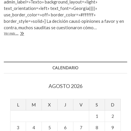
b
er
s
admin_label=»Texto» background_layout=»light»
k
text_orientation=»left» text_font=»Georgia||||»
o
o
A
use_border_color=»off» border_color=»#ffffff»
p
o
p
border_style=»solid»] La decisión causó opiniones a favor y en
e
contra, muchos sauditas se cuestionaron cómo…
k
p
n
Sophia,
Ver más ...
la
primera
robot
ciudadana
CALENDARIO
AGOSTO 2026
L
M
X
J
V
S
D
1
2
3
4
5
6
7
8
9