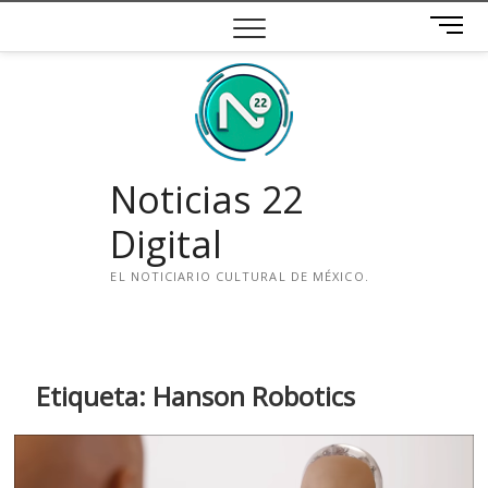
Saltar
B
al
o
contenido
t
ó
n
d
e
Noticias 22
m
e
Digital
n
ú
EL NOTICIARIO CULTURAL DE MÉXICO.
i
n
s
t
Etiqueta:
Hanson Robotics
a
g
r
a