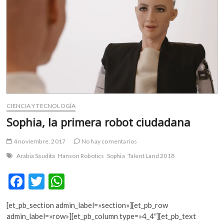
m
v
o
l
g
e
r
s
k
CIENCIA Y TECNOLOGÍA
o
p
Sophia, la primera robot ciudadana
e
n
4 noviembre, 2017
No hay comentarios
v
Arabia Saudita
Hanson Robotics
Sophia
Talent Land 2018
o
l
F
T
W
g
ac
w
h
e
[et_pb_section admin_label=»section»][et_pb_row
r
e
itt
at
admin_label=»row»][et_pb_column type=»4_4″][et_pb_text
s