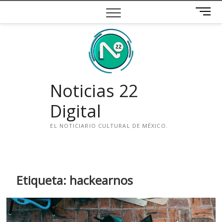
Saltar
B
al
o
contenido
t
ó
n
d
e
Noticias 22
m
e
Digital
n
ú
EL NOTICIARIO CULTURAL DE MÉXICO.
i
n
s
t
Etiqueta:
hackearnos
a
g
r
a