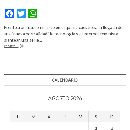
k
o
F
T
W
p
ac
w
h
e
Frente a un futuro incierto en el que se cuestiona la llegada de
n
e
itt
at
una “nueva normalidad”, la tecnología y el internet feminista
b
er
s
plantean una serie…
¿Cómo
Ver más ...
o
A
el
internet
o
p
feminista,
k
p
los
datos
abiertos
CALENDARIO
y
el
software
AGOSTO 2026
libre
pueden
ayudarnos
en
L
M
X
J
V
S
D
esta
emergencia
1
2
sanitaria