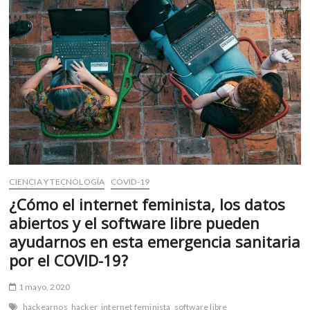
m
v
o
l
g
e
r
s
k
o
p
e
CIENCIA Y TECNOLOGÍA
COVID-19
n
¿Cómo el internet feminista, los datos
v
abiertos y el software libre pueden
o
ayudarnos en esta emergencia sanitaria
l
g
por el COVID-19?
e
r
1 mayo, 2020
s
hackearnos
hacker
internet feminista
software libre