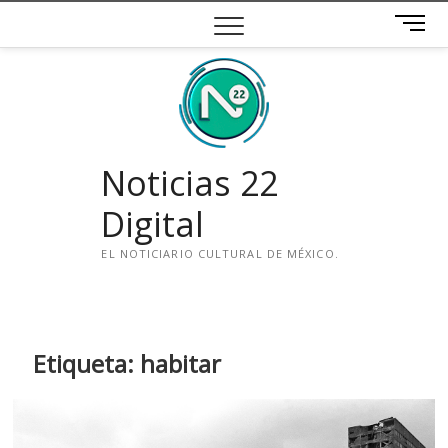
Saltar
B
al
o
contenido
t
ó
n
d
e
Noticias 22
m
e
Digital
n
ú
EL NOTICIARIO CULTURAL DE MÉXICO.
i
n
s
t
Etiqueta:
habitar
a
g
r
a