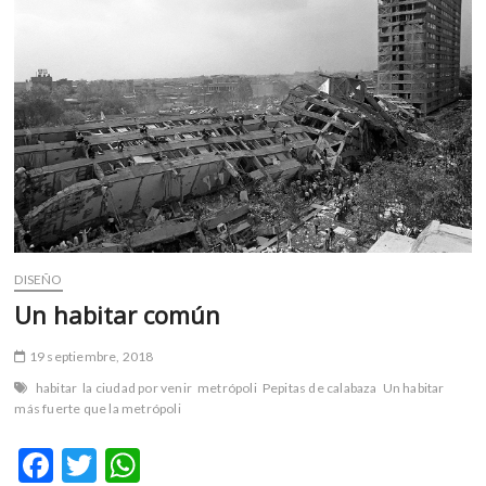
m
v
o
l
g
e
r
s
k
o
p
e
DISEÑO
n
Un habitar común
v
o
19 septiembre, 2018
l
habitar
la ciudad por venir
metrópoli
Pepitas de calabaza
Un habitar
g
más fuerte que la metrópoli
e
r
F
T
W
s