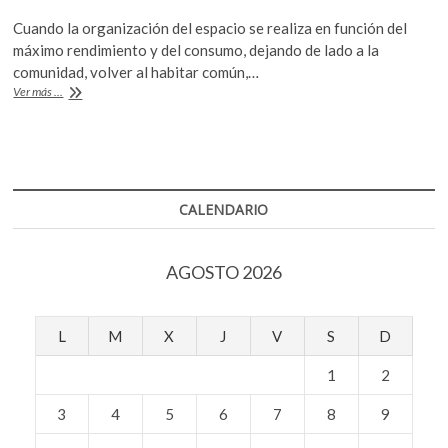
ac
w
h
k
Cuando la organización del espacio se realiza en función del
o
e
itt
at
máximo rendimiento y del consumo, dejando de lado a la
p
b
er
s
comunidad, volver al habitar común,…
e
Un
Ver más ...
n
o
A
habitar
común
o
p
k
p
CALENDARIO
AGOSTO 2026
L
M
X
J
V
S
D
1
2
3
4
5
6
7
8
9