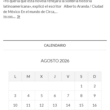
«Yo quería que esta novela reflejara la sombría historia
e
itt
at
k
latinoamericana», explicó el escritor Alberto Aranda / Ciudad
o
b
er
s
de México En el mundo de Circa,…
p
Entrevista
Ver más ...
o
A
e
con
n
Carlos
o
p
González
k
p
Muñiz
ganador
del
CALENDARIO
premio
Gran
Angular
AGOSTO 2026
2021
por
la
novela
L
M
X
J
V
S
D
‘La
reina
1
2
de
Sara’
3
4
5
6
7
8
9
10
11
12
13
14
15
16