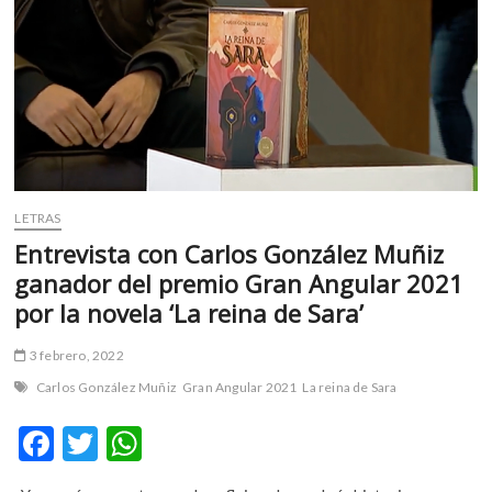
m
v
o
l
g
e
r
s
k
LETRAS
o
Entrevista con Carlos González Muñiz
p
ganador del premio Gran Angular 2021
e
por la novela ‘La reina de Sara’
n
v
3 febrero, 2022
o
l
Carlos González Muñiz
Gran Angular 2021
La reina de Sara
g
e
F
T
W
r
ac
w
h
s