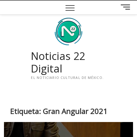
Saltar
B
al
o
contenido
t
ó
n
d
e
Noticias 22
m
e
Digital
n
ú
EL NOTICIARIO CULTURAL DE MÉXICO.
i
n
s
t
Etiqueta:
Gran Angular 2021
a
g
r
a