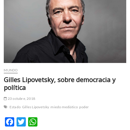
m
v
o
l
g
e
r
s
k
o
p
MUNDO
e
Gilles Lipovetsky, sobre democracia y
n
política
v
o
23 octubre, 2018
l
g
Estado
Gilles Lipovetsky
miedo mediático
poder
e
F
T
W
r
s