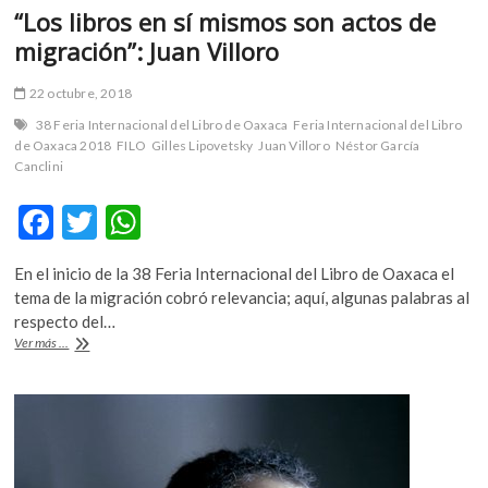
“Los libros en sí mismos son actos de
migración”: Juan Villoro
22 octubre, 2018
38 Feria Internacional del Libro de Oaxaca
Feria Internacional del Libro
de Oaxaca 2018
FILO
Gilles Lipovetsky
Juan Villoro
Néstor García
Canclini
F
T
W
ac
w
h
En el inicio de la 38 Feria Internacional del Libro de Oaxaca el
e
itt
at
tema de la migración cobró relevancia; aquí, algunas palabras al
b
er
s
respecto del…
“Los
Ver más ...
o
A
libros
en
o
p
sí
k
p
mismos
son
actos
de