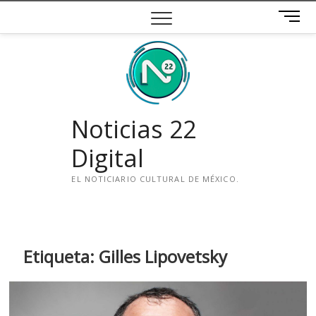
Saltar
B
al
o
contenido
t
ó
n
d
e
Noticias 22
m
e
Digital
n
ú
EL NOTICIARIO CULTURAL DE MÉXICO.
i
n
s
t
Etiqueta:
Gilles Lipovetsky
a
g
r
a