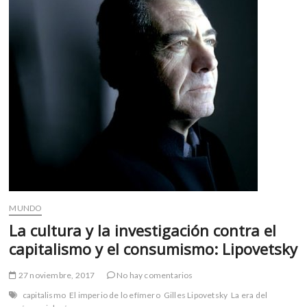
migración”:
Juan
Villoro
MUNDO
La cultura y la investigación contra el
capitalismo y el consumismo: Lipovetsky
27 noviembre, 2017
No hay comentarios
capitalismo
El imperio de lo efímero
Gilles Lipovetsky
La era del