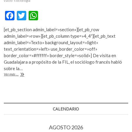
vacío
sociología
F
T
W
ac
w
h
[et_pb_section admin_label=»section»][et_pb_row
e
itt
at
admin_label=»row»][et_pb_column type=»4_4″][et_pb_text
b
er
s
admin_label=»Texto» background_layout=»light»
text_orientation=»left» use_border_color=»off»
o
A
border_color=»#ffffff» border_style=»solid»] De visita en
o
p
Guadalajara a propósito de la FIL, el sociólogo francés habló
sobre la…
k
p
La
Ver más ...
cultura
y
la
investigación
contra
el
CALENDARIO
capitalismo
y
el
AGOSTO 2026
consumismo: