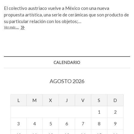
ac
w
h
k
El colectivo austriaco vuelve a México con una nueva
o
e
itt
at
propuesta artística, una serie de cerámicas que son producto de
p
b
er
s
su particular relación con los objetos;…
e
Gelitin,
Ver más ...
o
A
n
humor
irreverente
o
p
y
k
p
anárquico
CALENDARIO
AGOSTO 2026
L
M
X
J
V
S
D
1
2
3
4
5
6
7
8
9