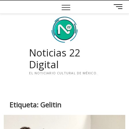
Saltar
B
al
o
contenido
t
ó
n
d
e
Noticias 22
m
e
Digital
n
ú
EL NOTICIARIO CULTURAL DE MÉXICO.
i
n
s
t
Etiqueta:
Gelitin
a
g
r
a