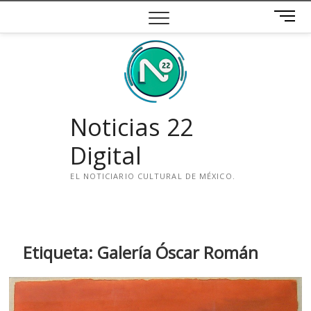
Saltar
B
al
o
contenido
t
ó
n
d
e
Noticias 22
m
e
Digital
n
ú
EL NOTICIARIO CULTURAL DE MÉXICO.
i
n
s
t
Etiqueta:
Galería Óscar Román
a
g
r
a