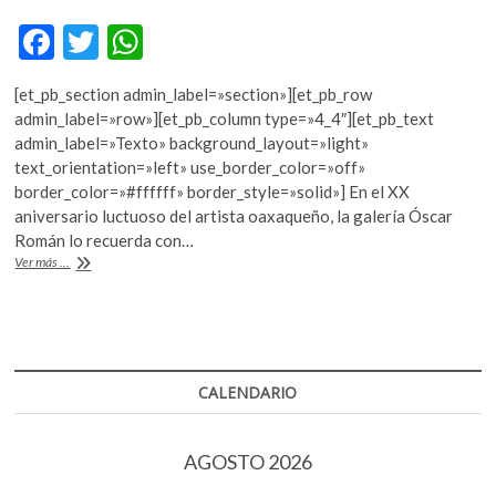
k
F
T
W
o
p
ac
w
h
e
[et_pb_section admin_label=»section»][et_pb_row
e
itt
at
n
admin_label=»row»][et_pb_column type=»4_4″][et_pb_text
b
er
s
admin_label=»Texto» background_layout=»light»
text_orientation=»left» use_border_color=»off»
o
A
border_color=»#ffffff» border_style=»solid»] En el XX
o
p
aniversario luctuoso del artista oaxaqueño, la galería Óscar
Román lo recuerda con…
k
p
Jesús
Ver más ...
Urbieta,
el
hombre
de
la
constelación
CALENDARIO
AGOSTO 2026