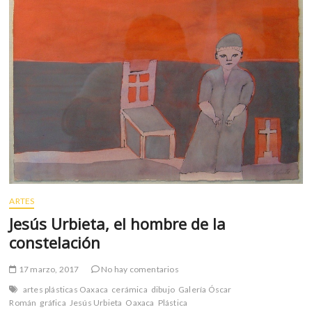
m
v
o
l
g
e
r
s
k
o
p
e
n
ARTES
v
Jesús Urbieta, el hombre de la
o
constelación
l
g
17 marzo, 2017
No hay comentarios
e
r
artes plásticas Oaxaca
cerámica
dibujo
Galería Óscar
s
Román
gráfica
Jesús Urbieta
Oaxaca
Plástica