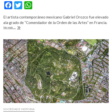
k
F
T
W
o
ac
w
h
p
El artista contemporáneo mexicano Gabriel Orozco fue elevado
e
itt
at
e
ala grado de “Comendador de la Orden de las Artes” en Francia.
n
b
er
s
Francia
Ver más ...
otorga
o
A
máximo
reconocimeinto
o
p
cultural
a
k
p
Gabriel
Orozco
SOCIEDAD E HISTORIA