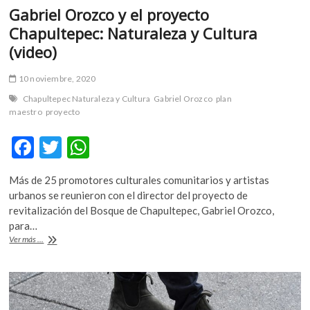
Gabriel Orozco y el proyecto
Chapultepec: Naturaleza y Cultura
(video)
10 noviembre, 2020
Chapultepec Naturaleza y Cultura
Gabriel Orozco
plan
maestro
proyecto
F
T
W
ac
w
h
Más de 25 promotores culturales comunitarios y artistas
e
itt
at
urbanos se reunieron con el director del proyecto de
b
er
s
revitalización del Bosque de Chapultepec, Gabriel Orozco,
para…
o
A
Gabriel
Ver más ...
o
p
Orozco
y
k
p
el
proyecto
Chapultepec: