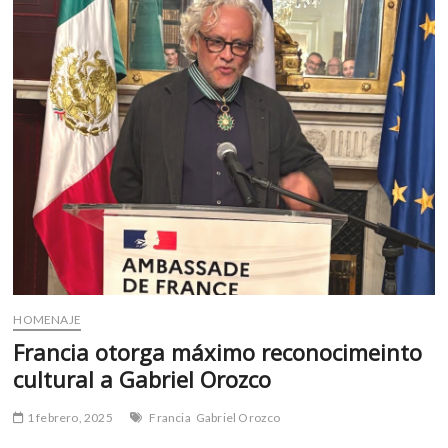
m
v
o
l
g
e
r
s
k
o
p
e
n
v
HOMENAJE
o
Francia otorga máximo reconocimeinto
l
g
cultural a Gabriel Orozco
e
r
1 febrero, 2025
Francia
Gabriel Orozco
s