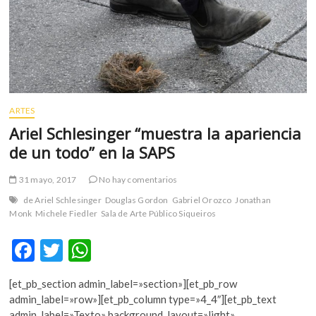
Naturaleza
y
Cultura
(video)
ARTES
Ariel Schlesinger “muestra la apariencia
de un todo” en la SAPS
31 mayo, 2017
No hay comentarios
de Ariel Schlesinger
Douglas Gordon
Gabriel Orozco
Jonathan
Monk
Michele Fiedler
Sala de Arte Público Siqueiros
F
T
W
ac
w
h
[et_pb_section admin_label=»section»][et_pb_row
e
itt
at
admin_label=»row»][et_pb_column type=»4_4″][et_pb_text
admin_label=»Texto» background_layout=»light»