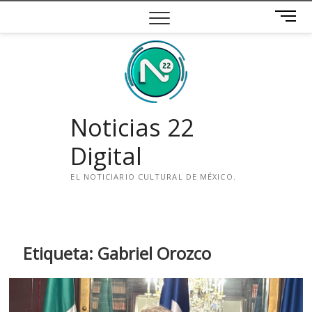
Saltar
B
al
o
contenido
t
ó
n
d
e
Noticias 22
m
e
Digital
n
ú
EL NOTICIARIO CULTURAL DE MÉXICO.
i
n
s
t
Etiqueta:
Gabriel Orozco
a
g
r
a