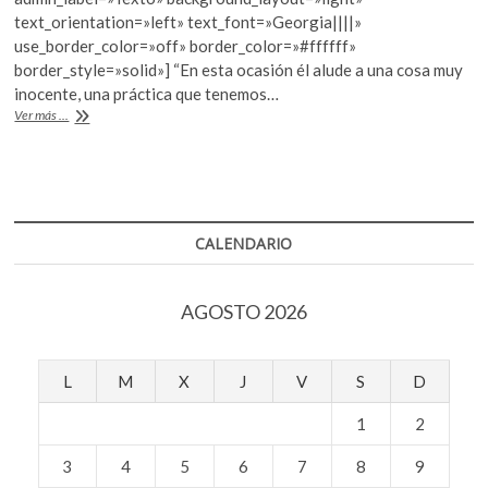
b
er
s
text_orientation=»left» text_font=»Georgia||||»
o
A
use_border_color=»off» border_color=»#ffffff»
o
p
border_style=»solid»] “En esta ocasión él alude a una cosa muy
inocente, una práctica que tenemos…
k
p
Ariel
Ver más ...
Schlesinger
“muestra
la
apariencia
de
un
CALENDARIO
todo”
en
la
AGOSTO 2026
SAPS
L
M
X
J
V
S
D
1
2
3
4
5
6
7
8
9