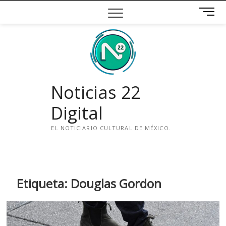
Saltar
B
al
o
contenido
t
ó
n
d
e
Noticias 22
m
e
Digital
n
ú
EL NOTICIARIO CULTURAL DE MÉXICO.
i
n
s
t
Etiqueta:
Douglas Gordon
a
g
r
a