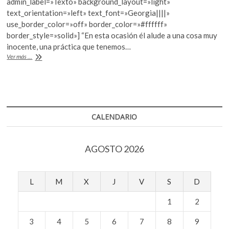
b
er
s
admin_label=»Texto» background_layout=»light»
k
text_orientation=»left» text_font=»Georgia||||»
o
A
o
use_border_color=»off» border_color=»#ffffff»
p
o
p
border_style=»solid»] “En esta ocasión él alude a una cosa muy
e
inocente, una práctica que tenemos…
k
p
n
Ariel
Ver más ...
Schlesinger
“muestra
la
apariencia
de
un
CALENDARIO
todo”
en
la
AGOSTO 2026
SAPS
L
M
X
J
V
S
D
1
2
3
4
5
6
7
8
9