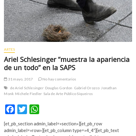
m
v
o
l
g
e
r
ARTES
s
Ariel Schlesinger “muestra la apariencia
k
o
de un todo” en la SAPS
p
e
31 mayo, 2017
No hay comentarios
n
de Ariel Schlesinger
Douglas Gordon
Gabriel Orozco
Jonathan
v
Monk
Michele Fiedler
Sala de Arte Público Siqueiros
o
l
F
T
W
g
ac
w
h
e
[et_pb_section admin_label=»section»][et_pb_row
r
e
itt
at
admin_label=»row»][et_pb_column type=»4_4″][et_pb_text
s