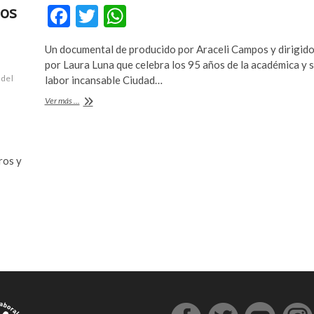
los
F
T
W
ac
w
h
Un documental de producido por Araceli Campos y dirigid
e
itt
at
por Laura Luna que celebra los 95 años de la académica y 
b
er
s
 del
labor incansable Ciudad…
o
A
«Por
Ver más ...
mirar
o
p
al
ruiseñor.
k
p
El
ros y
legado
de
Margit
Frenk»