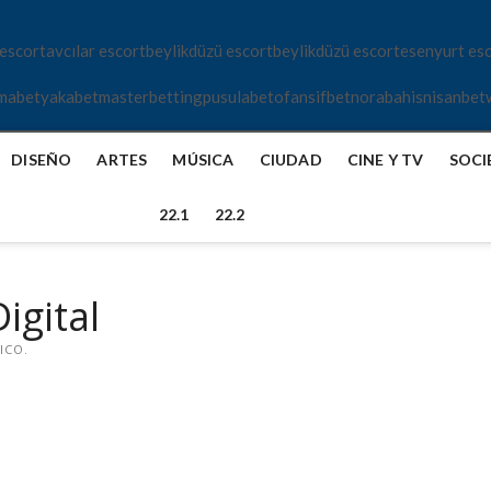
 escort
avcılar escort
beylikdüzü escort
beylikdüzü escort
esenyurt es
mabet
yakabet
masterbetting
pusulabet
ofansifbet
norabahis
nisanbet
DISEÑO
ARTES
MÚSICA
CIUDAD
CINE Y TV
SOCI
22.1
22.2
igital
ICO.