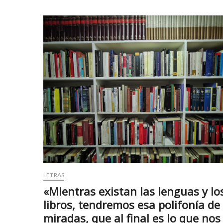
y
t
u
a
r
r
t
z
e
b
s
e
c
t
o
b
r
a
t
y
a
s
v
p
c
i
ı
n
l
r
a
ü
LETRAS
r
y
e
a
«Mientras existan las lenguas y lo
s
b
libros, tendremos esa polifonía de
c
e
miradas, que al final es lo que nos
o
t