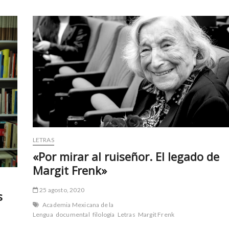
LETRAS
«Por mirar al ruiseñor. El legado de
Margit Frenk»
25 agosto, 2020
s
Academia Mexicana de la
Lengua
documental
filología
Letras
Margit Frenk