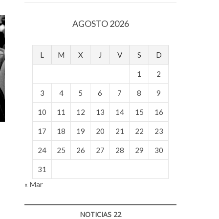
v
o
AGOSTO 2026
l
g
e
L
M
X
J
V
S
D
r
s
1
2
k
o
3
4
5
6
7
8
9
p
10
11
12
13
14
15
16
e
n
17
18
19
20
21
22
23
v
o
24
25
26
27
28
29
30
l
g
31
e
« Mar
r
s
k
NOTICIAS 22