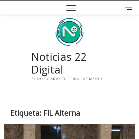
Saltar
B
al
o
contenido
t
ó
n
d
e
Noticias 22
m
e
Digital
n
ú
EL NOTICIARIO CULTURAL DE MÉXICO.
i
n
s
t
Etiqueta:
FIL Alterna
a
g
r
a