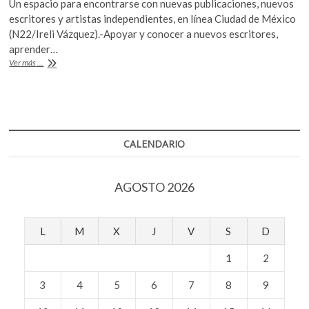
Un espacio para encontrarse con nuevas publicaciones, nuevos
k
e
itt
at
escritores y artistas independientes, en línea Ciudad de México
o
b
er
s
(N22/Ireli Vázquez).-Apoyar y conocer a nuevos escritores,
p
aprender…
o
A
e
FIL
Ver más ...
n
o
p
Alterna,
la
k
p
posibilidad
de
lo
desconocido
CALENDARIO
AGOSTO 2026
L
M
X
J
V
S
D
1
2
3
4
5
6
7
8
9