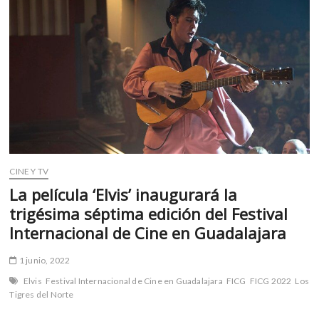
m
v
o
l
g
e
r
s
k
o
p
CINE Y TV
e
La película ‘Elvis’ inaugurará la
n
trigésima séptima edición del Festival
v
Internacional de Cine en Guadalajara
o
l
1 junio, 2022
g
e
Elvis
Festival Internacional de Cine en Guadalajara
FICG
FICG 2022
Los
r
Tigres del Norte
s