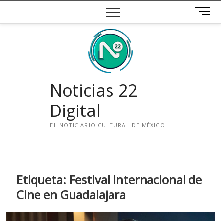
Saltar
B
al
o
contenido
t
ó
n
d
e
Noticias 22
m
e
Digital
n
ú
EL NOTICIARIO CULTURAL DE MÉXICO.
i
n
s
t
Etiqueta:
Festival Internacional de
a
Cine en Guadalajara
g
r
a