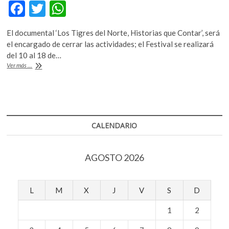
F
T
W
k
o
ac
w
h
p
El documental ‘Los Tigres del Norte, Historias que Contar’, será
e
itt
at
e
el encargado de cerrar las actividades; el Festival se realizará
n
b
er
s
del 10 al 18 de…
La
Ver más ...
o
A
película
‘Elvis’
o
p
inaugurará
k
p
la
trigésima
séptima
CALENDARIO
edición
del
Festival
AGOSTO 2026
Internacional
de
Cine
en
L
M
X
J
V
S
D
Guadalajara
1
2