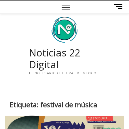
Saltar
B
al
o
contenido
t
ó
n
d
e
Noticias 22
m
e
Digital
n
ú
EL NOTICIARIO CULTURAL DE MÉXICO.
i
n
s
t
Etiqueta:
festival de música
a
g
r
a