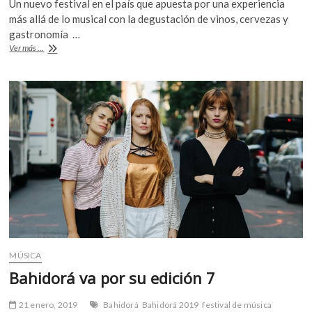
Un nuevo festival en el país que apuesta por una experiencia
k
e
itt
at
más allá de lo musical con la degustación de vinos, cervezas y
o
b
er
s
gastronomía …
p
Tears
Ver más ...
e
o
A
for
n
Fears,
o
p
Ms.
k
p
Lauryn
Hill
y
TV
on
The
Radio
para
el
estreno
del
SolarGNP
MÚSICA
Bahidorá va por su edición 7
21 enero, 2019
Bahidorá
Bahidorá 2019
festival de música