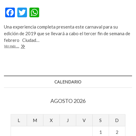
F
T
W
ac
w
h
Una experiencia completa presenta este carnaval para su
e
itt
at
edición de 2019 que se llevará a cabo el tercer fin de semana de
b
er
s
febrero Ciudad…
Bahidorá
Ver más ...
o
A
va
por
o
p
su
k
p
edición
7
CALENDARIO
AGOSTO 2026
L
M
X
J
V
S
D
1
2