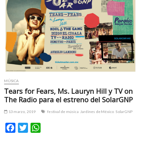
m
v
o
l
g
e
r
s
k
o
p
MÚSICA
e
n
Tears for Fears, Ms. Lauryn Hill y TV on
v
The Radio para el estreno del SolarGNP
o
l
13 marzo, 2019
festival de música
Jardines de México
SolarGNP
g
e
F
T
W
r
ac
w
h
s