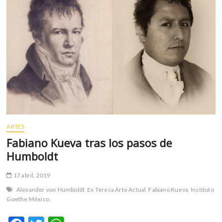
m
v
o
l
g
e
r
s
k
o
p
ARTES
e
n
Fabiano Kueva tras los pasos de
v
Humboldt
o
l
17 abril, 2019
g
Alexander von Humboldt
Ex Teresa Arte Actual
Fabiano Kueva
Instituto
e
Goethe México.
r
s