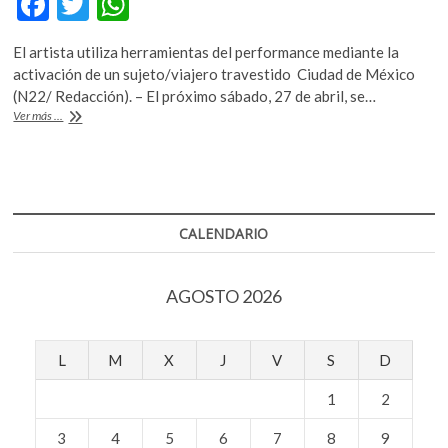
F
T
W
k
ac
w
h
o
El artista utiliza herramientas del performance mediante la
p
e
itt
at
activación de un sujeto/viajero travestido Ciudad de México
e
b
er
s
(N22/ Redacción). – El próximo sábado, 27 de abril, se…
n
Fabiano
Ver más ...
o
A
Kueva
tras
o
p
los
k
p
pasos
de
Humboldt
CALENDARIO
AGOSTO 2026
L
M
X
J
V
S
D
1
2
3
4
5
6
7
8
9