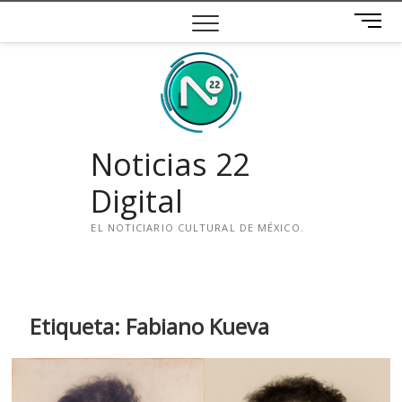
Saltar
B
al
o
contenido
t
ó
n
d
e
Noticias 22
m
e
Digital
n
ú
EL NOTICIARIO CULTURAL DE MÉXICO.
i
n
s
t
Etiqueta:
Fabiano Kueva
a
g
r
a