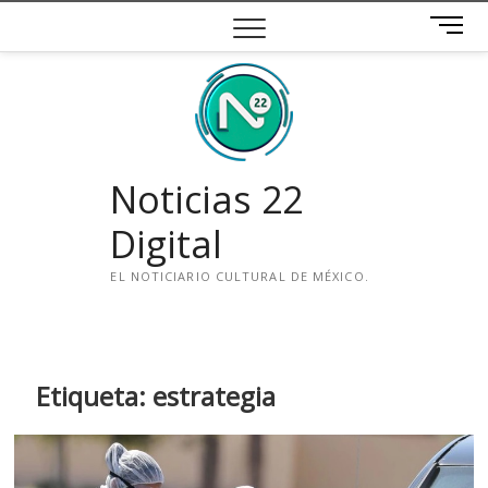
Saltar
B
al
o
contenido
t
ó
n
d
e
Noticias 22
m
e
Digital
n
ú
EL NOTICIARIO CULTURAL DE MÉXICO.
i
n
s
t
Etiqueta:
estrategia
a
g
r
a