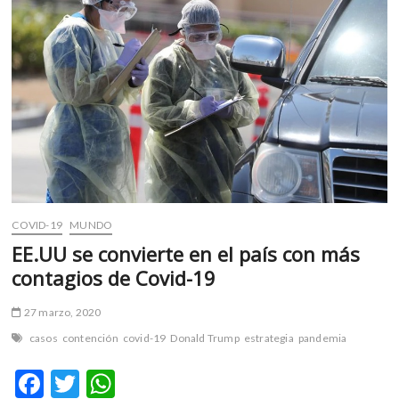
m
v
o
l
g
e
r
s
k
o
p
COVID-19
MUNDO
e
EE.UU se convierte en el país con más
n
v
contagios de Covid-19
o
l
27 marzo, 2020
g
casos
contención
covid-19
Donald Trump
estrategia
pandemia
e
r
F
T
W
s