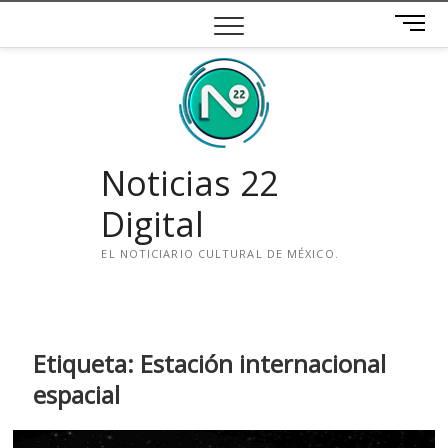
Saltar
B
al
o
contenido
t
ó
n
d
e
Noticias 22
m
e
Digital
n
ú
EL NOTICIARIO CULTURAL DE MÉXICO.
i
n
s
t
Etiqueta:
Estación internacional
a
espacial
g
r
a