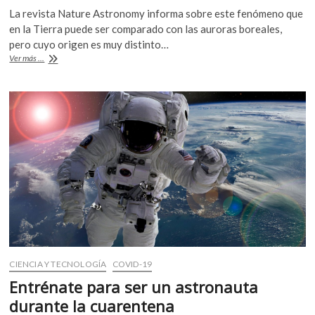
ac
w
h
k
La revista Nature Astronomy informa sobre este fenómeno que
e
itt
at
o
en la Tierra puede ser comparado con las auroras boreales,
p
b
er
s
pero cuyo origen es muy distinto…
e
Marte:
Ver más ...
o
A
n
¿qué
es
o
p
el
k
p
misterioso
brillo
verde
que
se
desprende
de
la
atmósfera
del
planeta
rojo?
CIENCIA Y TECNOLOGÍA
COVID-19
Entrénate para ser un astronauta
durante la cuarentena