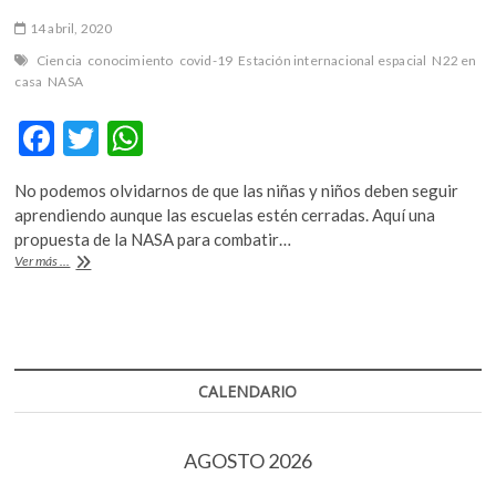
14 abril, 2020
Ciencia
conocimiento
covid-19
Estación internacional espacial
N22 en
casa
NASA
F
T
W
ac
w
h
No podemos olvidarnos de que las niñas y niños deben seguir
e
itt
at
aprendiendo aunque las escuelas estén cerradas. Aquí una
b
er
s
propuesta de la NASA para combatir…
Entrénate
Ver más ...
o
A
para
ser
o
p
un
k
p
astronauta
durante
la
CALENDARIO
cuarentena
AGOSTO 2026