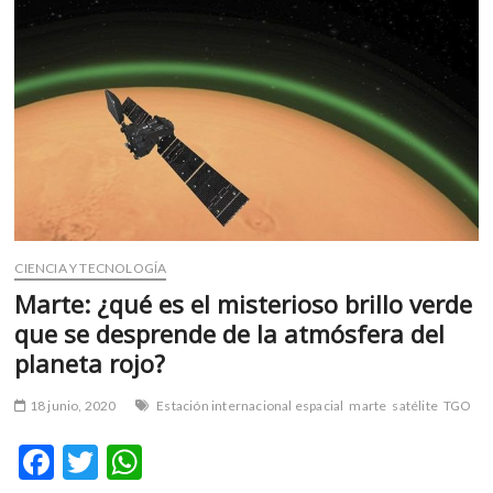
m
v
o
l
g
e
r
s
k
o
p
CIENCIA Y TECNOLOGÍA
e
Marte: ¿qué es el misterioso brillo verde
n
que se desprende de la atmósfera del
v
planeta rojo?
o
l
g
18 junio, 2020
Estación internacional espacial
marte
satélite
TGO
e
F
T
W
r
s