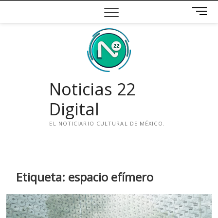
Saltar
B
al
o
contenido
t
ó
n
d
e
Noticias 22
m
e
Digital
n
ú
EL NOTICIARIO CULTURAL DE MÉXICO.
i
n
s
t
Etiqueta:
espacio efímero
a
g
r
a