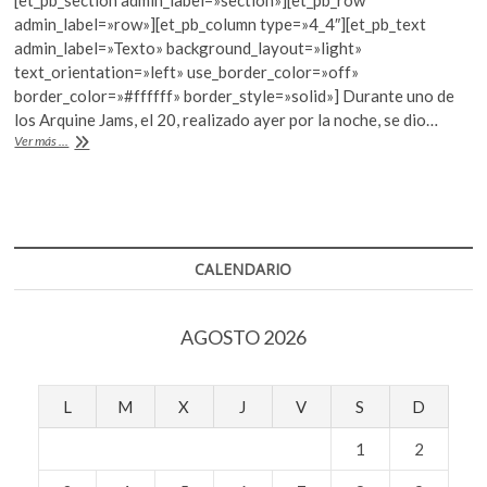
e
itt
at
k
admin_label=»row»][et_pb_column type=»4_4″][et_pb_text
o
b
er
s
admin_label=»Texto» background_layout=»light»
p
text_orientation=»left» use_border_color=»off»
o
A
e
border_color=»#ffffff» border_style=»solid»] Durante uno de
n
o
p
los Arquine Jams, el 20, realizado ayer por la noche, se dio…
Estudio
Ver más ...
k
p
francés
gana
la
tercera
edición
del
CALENDARIO
Pabellón
Mextrópoli
AGOSTO 2026
L
M
X
J
V
S
D
1
2