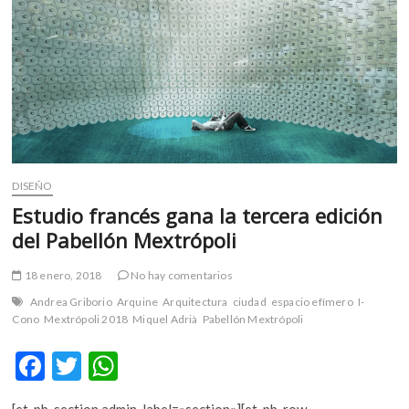
m
v
o
l
g
e
r
s
k
DISEÑO
o
Estudio francés gana la tercera edición
p
del Pabellón Mextrópoli
e
n
18 enero, 2018
No hay comentarios
v
o
Andrea Griborio
Arquine
Arquitectura
ciudad
espacio efímero
I-
l
Cono
Mextrópoli 2018
Miquel Adrià
Pabellón Mextrópoli
g
F
T
W
e
r
ac
w
h
s
[et_pb_section admin_label=»section»][et_pb_row