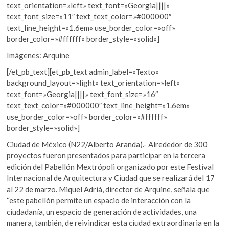
text_orientation=»left» text_font=»Georgia||||»
text_font_size=»11″ text_text_color=»#000000″
text_line_height=»1.6em» use_border_color=»off»
border_color=»#ffffff» border_style=»solid»]
Imágenes: Arquine
[/et_pb_text][et_pb_text admin_label=»Texto»
background_layout=»light» text_orientation=»left»
text_font=»Georgia||||» text_font_size=»16″
text_text_color=»#000000″ text_line_height=»1.6em»
use_border_color=»off» border_color=»#ffffff»
border_style=»solid»]
Ciudad de México (N22/Alberto Aranda).- Alrededor de 300
proyectos fueron presentados para participar en la tercera
edición del Pabellón Mextrópoli organizado por este Festival
Internacional de Arquitectura y Ciudad que se realizará del 17
al 22 de marzo. Miquel Adrià, director de Arquine, señala que
“este pabellón permite un espacio de interacción con la
ciudadanía, un espacio de generación de actividades, una
manera, también, de reivindicar esta ciudad extraordinaria en la