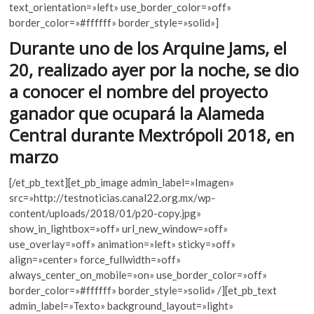
k
text_orientation=»left» use_border_color=»off»
o
A
o
border_color=»#ffffff» border_style=»solid»]
o
p
p
Durante uno de los Arquine Jams, el
e
k
p
20, realizado ayer por la noche, se dio
n
a conocer el nombre del proyecto
ganador que ocupará la Alameda
Central durante Mextrópoli 2018, en
marzo
[/et_pb_text][et_pb_image admin_label=»Imagen»
src=»http://testnoticias.canal22.org.mx/wp-
content/uploads/2018/01/p20-copy.jpg»
show_in_lightbox=»off» url_new_window=»off»
use_overlay=»off» animation=»left» sticky=»off»
align=»center» force_fullwidth=»off»
always_center_on_mobile=»on» use_border_color=»off»
border_color=»#ffffff» border_style=»solid» /][et_pb_text
admin_label=»Texto» background_layout=»light»