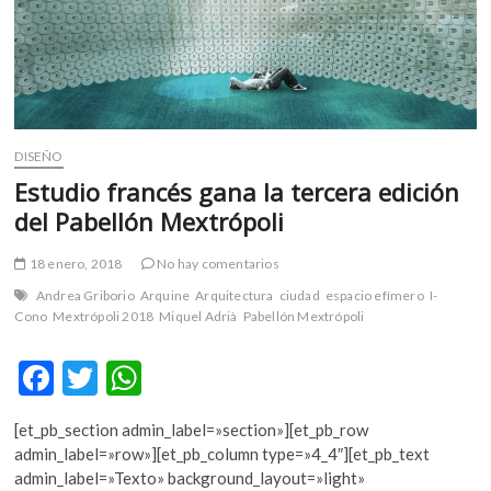
m
v
o
l
g
e
DISEÑO
r
Estudio francés gana la tercera edición
s
k
del Pabellón Mextrópoli
o
p
18 enero, 2018
No hay comentarios
e
Andrea Griborio
Arquine
Arquitectura
ciudad
espacio efímero
I-
n
Cono
Mextrópoli 2018
Miquel Adrià
Pabellón Mextrópoli
v
o
F
T
W
l
ac
w
h
g
e
[et_pb_section admin_label=»section»][et_pb_row
e
itt
at
r
admin_label=»row»][et_pb_column type=»4_4″][et_pb_text
b
er
s
s
admin_label=»Texto» background_layout=»light»