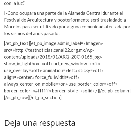
con la luz.”
I-Cono ocupara una parte de la Alameda Central durante el
Festival de Arquitectura y posteriormente será trasladado a
Morelos para ser utilizado por alguna comunidad afectada por
los sismos del años pasado.
[/et_pb_text][et_pb_image admin_label=»Imagen»
src=»http://testnoticias.canal22.org.mx/wp-
content/uploads/2018/01/ARQ-20C-0165.jpg»
show_in_lightbox=»off» url_new_window=»off»
use_overlay=»off» animation=»left» sticky=»off»
align=»center» force_fullwidth=»off»
always_center_on_mobile=»on» use_border_color=»off»
border_color=»#ffffff» border_style=»solid» /][/et_pb_column]
[/et_pb_row][/et_pb_section]
Deja una respuesta